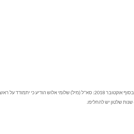
יריית הפתיחה לבחירות לעיריית מעלות תרשיחא שיערכו בסוף אוקטובר 2018: סא"ל (מי