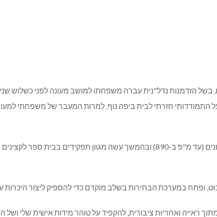
 נשוי + 5) מתגורר במעלות משנת 1993. לדבריו, בשל הזדמנות נדל"נית עברה משפחתו למושב מעו
ל התמודדותי חזרתי לבית ביפה נוף. למרות המעבר של משפחתי למעונה
עד לפני כשנתיים שירת אלוש כקצין בקבע: הוא החל בצנחנים (עד מ"פ ב-890) ובהמשך ע
וט, ופתח במערכת הבחירות בשלב מוקדם כדי להספיק ליצור היכרות עם
 מתוך ראייה ואחריות ציבורית, להקפיד על טוהר מידות אישית שלי ושל 