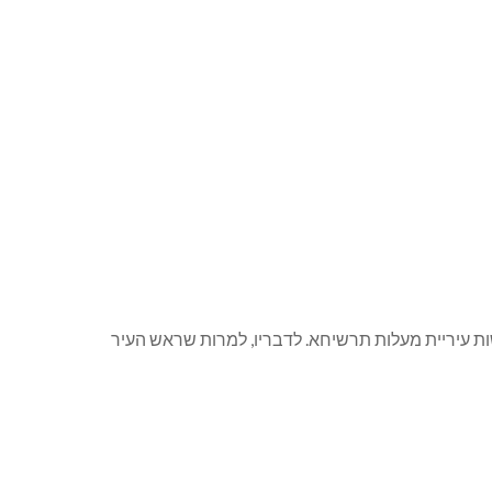
ל) שלומי אלוש הודיע כי יתמודד על ראשות עיריית מעלות תרשיחא. לדבריו, למרות שראש העיר