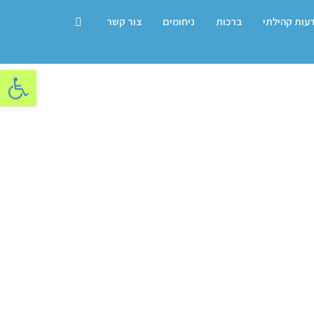
דעות קהילתי
ברכות
ניחומים
צור קשר
פתח סרגל