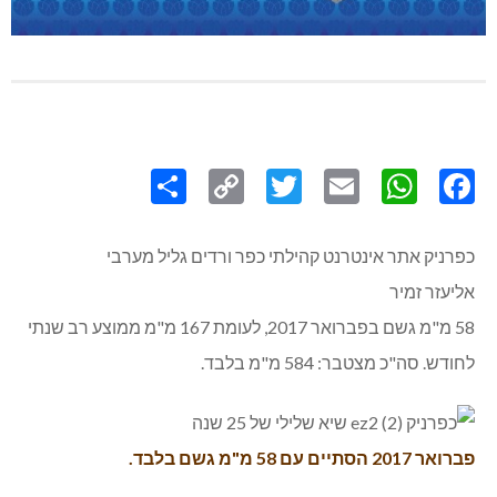
Share
Copy
Twitter
WhatsApp
Email
Facebook
Link
כפרניק אתר אינטרנט קהילתי כפר ורדים גליל מערבי
אליעזר זמיר
58 מ"מ גשם בפברואר 2017, לעומת 167 מ"מ ממוצע רב שנתי
לחודש. סה"כ מצטבר: 584 מ"מ בלבד.
פברואר 2017 הסתיים עם 58 מ"מ גשם בלבד.