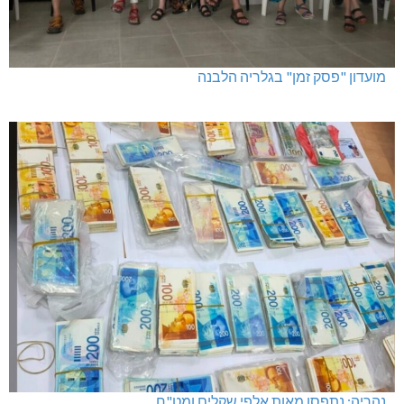
מועדון "פסק זמן" בגלריה הלבנה
נהריה: נתפסו מאות אלפי שקלים ומט"ח