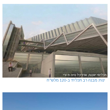
ינוח: מבנה רב תכליתי ב-120 מלש"ח