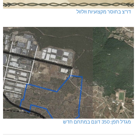
דו"צ בחוסר מקצועיות וזלזול
מגדל תפן: 350 דונם במתחם חדש