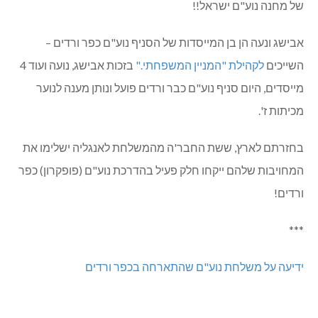
אתמול לפנות בוקר, בצומת המפה, הייתה התרגשות רבה בצומת
המפה – הורים נרגשים, חבר'ה של המשלחת עייפים אבל
שמחים מאד, קרן מאורגנת ובודקת פרטים אחרונים…
גלעד שי, מנהל מחלקת נוער כפר ורדים, וגלית חיים, מנהלת
קהילת "המניין המשפחתי", שוחחו, צלמו והצטרפו להתרגשות
של הקבוצה! צעירים של נוע"ם (פופקורן) כפר ורדים הספיקו
לאחל "נסיעה טובה" כבר אתמול במשך הלילה ב"פייסבוק."
כולנו מאחלים למשלחת החמודה נסיעה טובה וחוויה מדהימה!!
בהזדמנות זאת, גם נאחל ל-2 צעירות (העולות לכיתה ט') של
נוע"ם (פופקורן) כפר ורדים – אבישג פרוחי ונעה אלבז – נסיעה
טובה וחוויות מדהימות. הן יוצאות גם היום להשתתף ב11 ימים