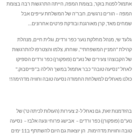
תנועת הנוער נוע"ם (נוער מסורתי) הינה תנועת הנוער של
התנועה המסורתית (קונסרבטיבית) בישראל. נוע"ם היא תנועה
ציונית א-מפלגתית, השואפת להנחיל ערכים יהודיים מסורתיים
בצד ערכים מודרניים לכלל החברה הישראלית באופן פלורליסטי.
נוע"ם פועלת לאור העיקרון "תורה עם דרך ארץ" ושואפת לחברה
שוויונית צודקת ודמוקרטית. נוע"ם דוגלת במעורבות חברתית
וברוח ההתנדבות ומחנכים לאהבת הארץ ולשמירה על הטבע.
בנוע"ם מאמינים כי לתנועה מקום משמעותי בהמשך עיצוב
זהותה היהודית והלאומית של מדינת ישראל בעתיד.