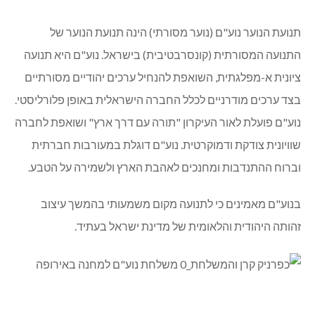
שלום לכולם.
אתמול, יום ה' 28.07.11, בשעה 4:00 בבוקר!! 6 חבר'ה שלנו
מכפר ורדים (העולים לכיתה י') – ניר גושן, עדי פלדמן, נעה
מעיין, ענת פקר, נועם ריצרד וריבי גרינשפון – יצאו למחנה
נוע"ם אנגליה. המשלחת יוצאת מטעם מגבית בריטניה
UJIA
, מועצת כפר ורדים ונוע"ם.
הקבוצה, יחד עם המדריכה שלהם קרן רנד-לקריץ, ישהו
בחו"ל בסך הכך 3 שבועות. בשבת הקרובה כל אחד יתארח
בבית של חניך של נוע"ם אנגליה בלונדון ולאחר מכן, ייסעו
באוטובוס ביחד עם כל החניכים אנגלים בגילם – למחנה
נוע"ם הקיימת בצרפת!!