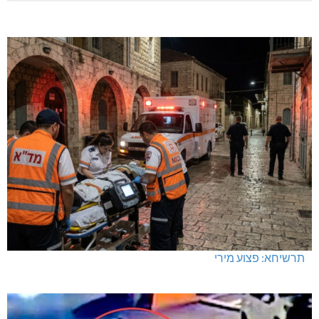
בדיקות פוליגרף – מתי כדאי לבדוק את העובדות ולא להסתפק
בהשערות?
נחל כזיב: חילוץ בעומס החום הכבד