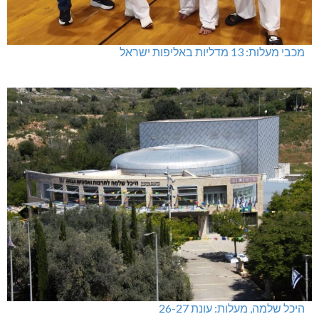
מעלות-תרשיחא: פסטיבל "באגליל - שכנים"
מתחברים: הגליל המערבי והעליון