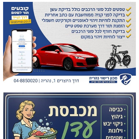
דו"צ בחוסר מקצועיות וזלזול
מגדל תפן: 350 דונם במתחם חדש