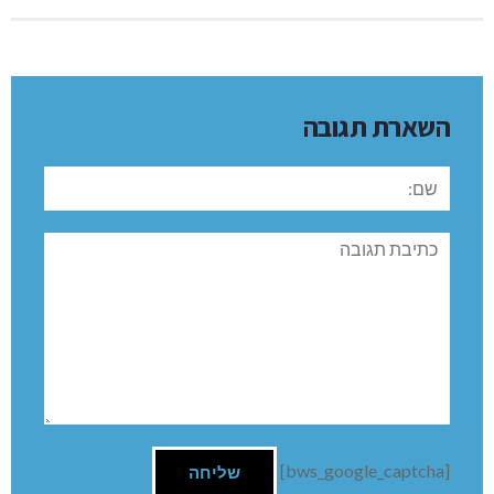
של מחנה נוע"ם ישראל!!
אבישג ונעה הן בן המייסדות של הסניף נוע"ם כפר ורדים –
השייכים
לקהילת "המניין המשפחתי."
בזכות אבישג, נועה ועוד 4
מייסדים, היום סניף נוע"ם כבר ורדים פועל ונותן מענה לנוער
מכיתות ז'.
בחזרתם לארץ, ששת החבר'ה מהמשלחת לאנגליה ישלימו את
המחויבות שלהם ייקחו חלק פעיל בהדרכת נוע"ם (פופקרון) כפר
ורדים!
***
ידיעה על משלחת נוע"ם שהתארחה בכפר ורדים