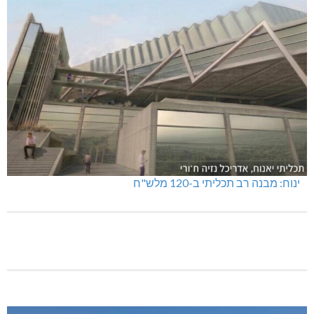
נהריה: נתפסו מאות אלפי שקלים ומט"ח
מנהלת אשכול גנים כפר ורדים: אורלי גלברט