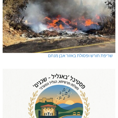
ינוח: מבנה רב תכליתי ב-120 מלש"ח