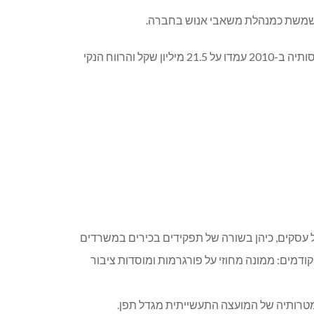
בבאבקום כ-500 עובדים ועד כה היו רוב מניותיה בידי המנכ"ל והמייסד עמאד תלחמי. גם למשפחת לאוטמן מניות בחברה, שהכנסותיה ב-2010 עמדו על 21.5 מיליון שקל והרווח הנקי
 במנהל עסקים, כיהן בשורה של תפקידים בכירים במשרדים
ודמים: ממונה מחוזי על פורגרמות ומוסדות ציבור
ם מטרותיה של המועצה התעשייתית מגדל תפן.