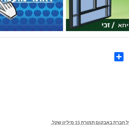
Share
Co
L