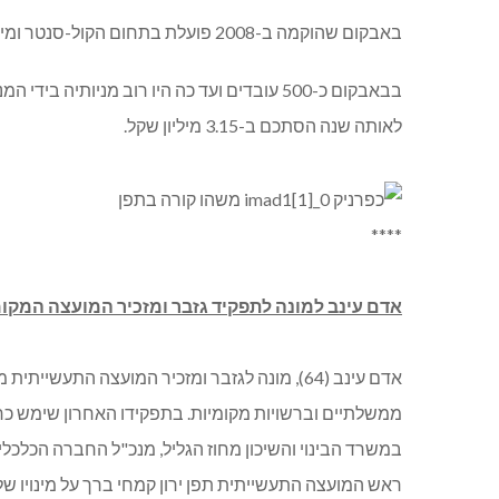
באבקום שהוקמה ב-2008 פועלת בתחום הקול-סנטר ומיקור החוץ. מטה החברה נמצא בתפן. טלי וישניה-שבתאי מכפר ורדים משמשת כמנהלת משאבי אנוש בחברה.
לאותה שנה הסתכם ב-3.15 מיליון שקל.
****
אדם עינב למונה לתפקיד גזבר ומזכיר המועצה המקומ
אדם עינב (64), מונה לגזבר ומזכיר המועצה ה
ממשלתיים וברשויות מקומיות. בתפקידו האחרון שימש כחש
במשרד הבינוי והשיכון מחוז הגליל, מנכ"ל החברה הכלכלית
ראש המועצה התעשייתית תפן ירון קמחי ברך על מינויו של 