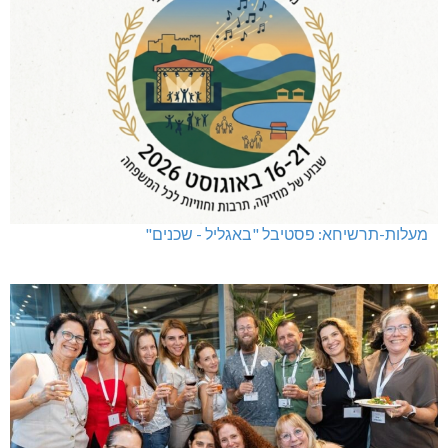
מעלות-תרשיחא: פסטיבל "באגליל - שכנים"