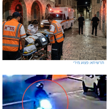
תרשיחא: פצוע מירי