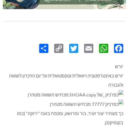
Share
Copy
Twitter
WhatsApp
Email
Facebook
Link
יורש
יורש באינטרפטציה ויזואלית וטקסטואלית על יום הזיכרון לשואה
ולגבורה
כך מצהיר יצור זעיר, בור ומרושע, ומנפח בועה ”ירוקה“ (כמו
בקומיקס),