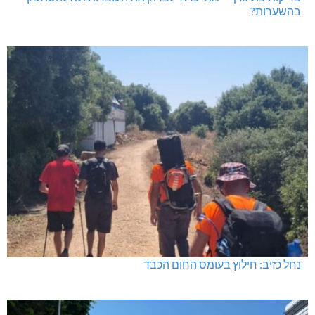
בהשערות?
נחל כזיב: חילוץ בעומס החום הכבד