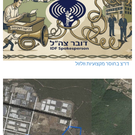
דו"צ בחוסר מקצועיות וזלזול