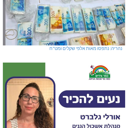
נהריה: נתפסו מאות אלפי שקלים ומט"ח