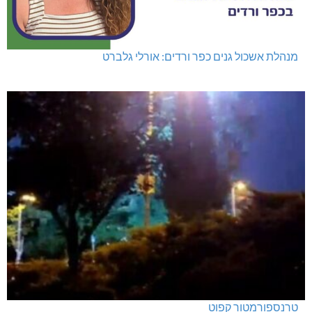
מנהלת אשכול גנים כפר ורדים: אורלי גלברט
טרנספורמטור קפוט