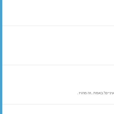
יים? באמת ..זה מרגיז .