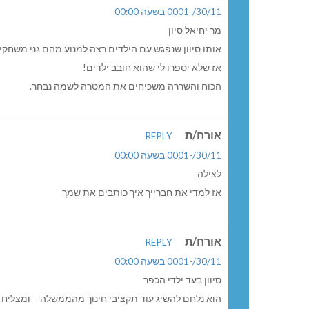
30/11/-0001 בשעה 00:00
מר יחיאל סיון
אותו סיוון שנפגש עם הילדים רצה למנוע מהם גני משח
אז שלא יספרו לי שהוא חובב ילדים!
הכוח והשררה משכיחים את המטרה לשמה נבחר.
אורח/ת
REPLY
30/11/-0001 בשעה 00:00
לצילה
אז למדי את חברייך איך כותבים את שמך
אורח/ת
REPLY
30/11/-0001 בשעה 00:00
סיוון בעד ילדי הכפר
הוא נלחם להשיג עוד תקציבי חינוך מהממשלה – ומצליח! 