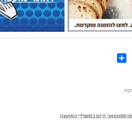
Share
Co
L
הכח
פן ספונטאני היום במשרדי המועצה