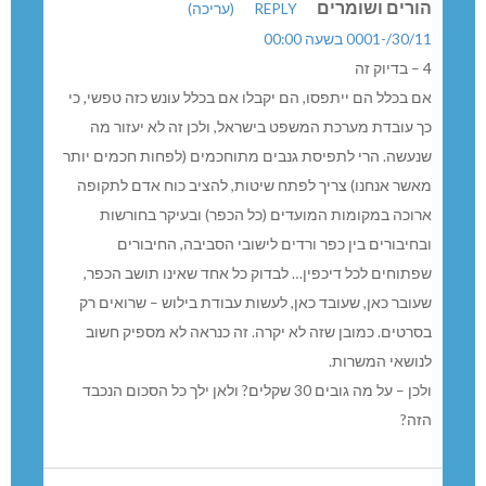
הורים ושומרים
REPLY
(עריכה)
30/11/-0001 בשעה 00:00
4 – בדיוק זה
אם בכלל הם ייתפסו, הם יקבלו אם בכלל עונש כזה טפשי, כי
כך עובדת מערכת המשפט בישראל, ולכן זה לא יעזור מה
שנעשה. הרי לתפיסת גנבים מתוחכמים (לפחות חכמים יותר
מאשר אנחנו) צריך לפתח שיטות, להציב כוח אדם לתקופה
ארוכה במקומות המועדים (כל הכפר) ובעיקר בחורשות
ובחיבורים בין כפר ורדים לישובי הסביבה, החיבורים
שפתוחים לכל דיכפין… לבדוק כל אחד שאינו תושב הכפר,
שעובר כאן, שעובד כאן, לעשות עבודת בילוש – שרואים רק
בסרטים. כמובן שזה לא יקרה. זה כנראה לא מספיק חשוב
לנושאי המשרות.
ולכן – על מה גובים 30 שקלים? ולאן ילך כל הסכום הנכבד
הזה?