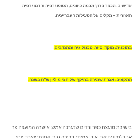
אדישים. הכפר פרוץ מכמה כיוונים, הטופוגרפיה והדמוגרפיה
האזורית – מקלים על הפעילות העבריינית.
בתוכנית: מוקד, סיור, טכנולוגיה ומתנדבים.
התקציב: אגרת שמירה בהיקף של חצי מיליון ש"ח בשנה.
בישיבת מועצת כפר ורדים שנערכה אמש, אישרה המועצה פה
אחד (סיון יחיאלי, אורי אמיתי, דבירה גזית, אסנת עקירב, יוסי