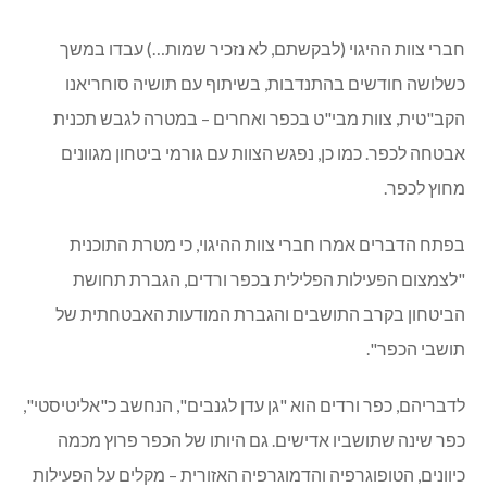
חברי צוות ההיגוי (לבקשתם, לא נזכיר שמות…) עבדו במשך
כשלושה חודשים בהתנדבות, בשיתוף עם תושיה סוחריאנו
הקב"טית, צוות מבי"ט בכפר ואחרים – במטרה לגבש תכנית
אבטחה לכפר. כמו כן, נפגש הצוות עם גורמי ביטחון מגוונים
מחוץ לכפר.
בפתח הדברים אמרו חברי צוות ההיגוי, כי מטרת התוכנית
"לצמצום הפעילות הפלילית בכפר ורדים, הגברת תחושת
הביטחון בקרב התושבים והגברת המודעות האבטחתית של
תושבי הכפר".
לדבריהם, כפר ורדים הוא "גן עדן לגנבים", הנחשב כ"אליטיסטי",
כפר שינה שתושביו אדישים. גם היותו של הכפר פרוץ מכמה
כיוונים, הטופוגרפיה והדמוגרפיה האזורית – מקלים על הפעילות