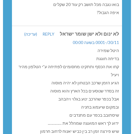
בואו נגבה מכל תושב רק עוד 20 שקלים
איפה הגבול?
לא ינום ולא ישן שומר ישראל
REPLY
(עריכה)
30/11/-0001 בשעה 00:00
היטל שמירה
בדיחה חוגגת
קחו את הכסף ותתקינו מחסומים לפתיחה ע”י הטלפון מהיר
ויעיל
הגיע הזמן שרכב הבטחון לא יהיה מוסוה
זה בסדר שנוסעים בכל הארץ והוא מוסוה
אבל בכפר שהרכב ינוע בגלוי ויהבהב
ובמקום שיעמוג בחניה
שיסתובב בכפר עם מתנדבים
ידוע לך ראש המועצה שמהלל את …………..
שיש פירצה זמן רב בין כביש יאנוח לרחוב חרמון