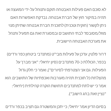
לא סוכם האם פעילות האבטחה תוקם ותנוהל על-ידי המועצה או
תהיה במיקור חוץ של חברת אבטחה. נבדקת האפשרות האם
ניתן לקשור (חוקית וטכנית) לתוכנית חברת אבטחה שתיתן מנוי
מוזל/מסובסד לבתי התושבים ובמסגרת זאת גם תפעיל ותנהל
את מערכת האבטחה היישובית.
דרור פלטין, עדכן על פעילות מבי"ט (מתנדבי ביטחון כפר ורדים)
בכפר, הכוללת כ-70 מתנדבים (סיון יחיאלי: "אני מברך על
הפעילות. גם אני הצטרפתי לסיורים"), ואמר כי חלק גדול
מהצלחת כל תוכנית תהיה מעורבות ואכפתיות של התושבים. הוא
אמר כי יש לתת למתנדבים תחושת הוקרה קהילתית (יחיאלי:
"נציין זאת בחג הישוב").
בסיום הדיון אמר יחיאלי, כי יתכן והמשטרה גם תציב בכפר ורדים