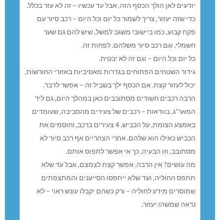
יודעים לאן הולך הכסף הזה, אבל עד עכשיו – זה לא עזר בכלל.
כדי שזה יעזור, צריך לשמור כל יום וכל היום – רכב סיור עם
פקח קבוע, כמו ביישובי משגב למשל, שיש להם גם שער
חשמלי, וגם רכב סיור משלהם. לפחות זה.
כל יום וכל היום – וגם זה לא יבטיח.
גידור השטחים הפתוחים בגדרות מאסיביות באזורי החורשות,
יכול לעזור קצת. אם הכסף ילך בשביל זה – אפשר לדבר.
הרבה רכבים חשודים מסתובבים כאן במהלך היום, גם ליד
המאר”ג, בוודאות – רכבים של צעירים מהסביבה, שעומדים
באמצע הצומת, על הכביש, 4 צעירים ברכב, וחוסמים את
הכביש כאילו הוא שלהם. אחרי הצהריים אף רכב סיור לא
מסתובב, וזו הבעיה, כך אי אפשר לתפוס אותם.
מה עושים? אין הרבה. אפשר קצת לצמצם, אבל עד שלא
תתפס החוליה, ועד שלא ייתפסו הסייענים והמתצפתים
שמוסרים מידע לחוליה – ורק כשהם יקבלו עונש ראוי – לא
נראה שמשהו יעזור.