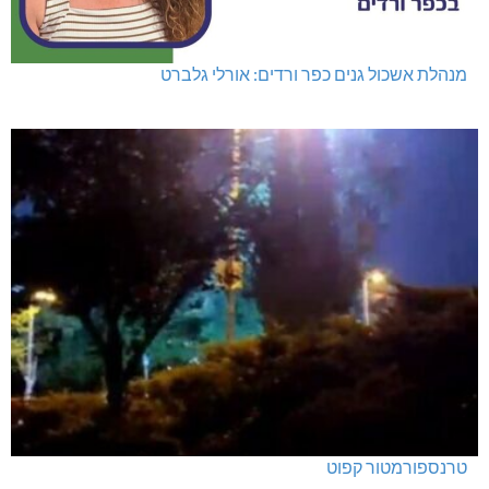
מנהלת אשכול גנים כפר ורדים: אורלי גלברט
טרנספורמטור קפוט