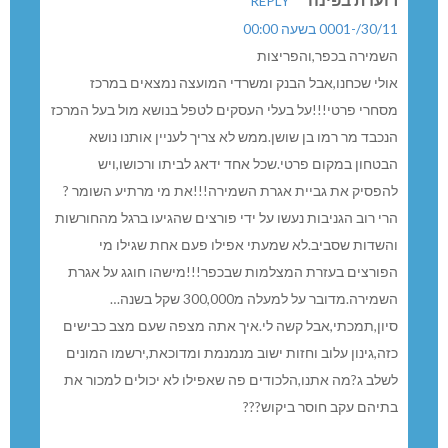
REPLY
30/11/-0001 בשעה 00:00
השמירה בכפר,והפריצות
אולי שכחנו,אבל הבנק ומשרדי המועצה נמצאים במרכז
מסחרי פרטי!!!על בעלי העסקים לטפל בנושא מול בעל המרכז
הנכבד מר רמו בן שושן.ממש לא צריך לעניין אותנו נושא
הבטחון במקום פרטי.שכל אחד ידאג לביתו ורכושו,ויש
להפסיק את גביית אגרת השמירה!!!את מי מרתיע השומר ?
הרי רוב הגניבות נעשו על ידי פורצים שהגיעו ברגל מהחורשות
והשדות שסביב.לא שמעתי אפילו פעם אחת שגילו מי
הפורצים בעזרת המצלמות שבכפר!!!מישהו חוגג על אגרת
השמירה.מדובר על למעלה מ300,000 שקל בשנה…
סיון,תמכתי,אבל קשה לי.איך אתה מצפה שעם מצב כבישים
כזה,גינון עלוב וחזות ישוב מנמנמת ומדוכאת,ירשמו המונים
לשלב ג?מה אתנו,הלכודים פה שאפילו לא יכולים למכור את
בתיהם עקב חוסר ביקוש???