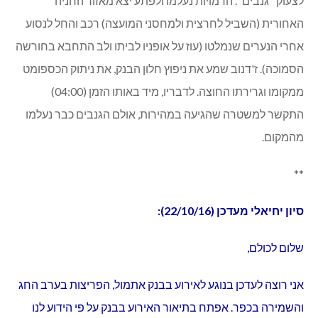
לצעוק "גנבים". הדמויות נעלמו ולפתע יצא מאזור החניה
האחורית (השביל לחרצית ולמחסני המועצה) רכב והחל לנסוע
אחרי הנערים שנמלטו (עוז על אופניו לביתו ולב התחבא בחורשה
הסמוכה). ז'דנוב שמע את ניפוץ חלון הבנק, את ניתוק הכספומט
ממקומו וגרירתו החוצה. לדבריו, מיד באותו הזמן (04:00)
התקשר למשטרה שהגיעה במהירות, אולם הגנבים כבר נעלמו
מהמקום.
**
סיון יחיאלי מעדכן (22/10/16):
שלום לכולם,
אני רוצה לעדכן בנוגע לאירוע בבנק אתמול, הפריצות בערב החג
והשמירה בכפר. אפתח בתיאור האירוע בבנק על פי הידוע לנו