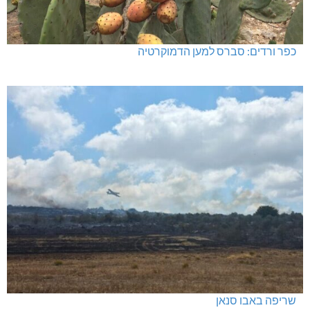
כפר ורדים: סברס למען הדמוקרטיה
שריפה באבו סנאן