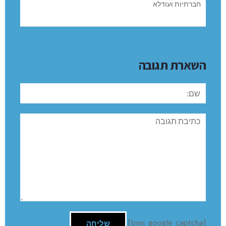
חברתיות ועודלא
השארת תגובה
שם:
תגובה
[bws_google_captcha]