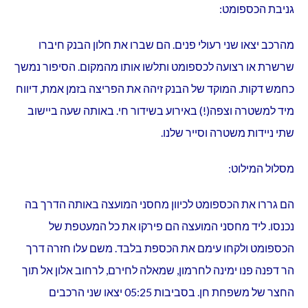
גניבת הכספומט:
מהרכב יצאו שני רעולי פנים. הם שברו את חלון הבנק חיברו
שרשרת או רצועה לכספומט ותלשו אותו מהמקום. הסיפור נמשך
כחמש דקות. המוקד של הבנק זיהה את הפריצה בזמן אמת, דיווח
מיד למשטרה וצפה(!) באירוע בשידור חי. באותה שעה ביישוב
שתי ניידות משטרה וסייר שלנו.
מסלול המילוט:
הם גררו את הכספומט לכיוון מחסני המועצה באותה הדרך בה
נכנסו. ליד מחסני המועצה הם פירקו את כל המעטפת של
הכספומט ולקחו עימם את הכספת בלבד. משם עלו חזרה דרך
הר דפנה פנו ימינה לחרמון, שמאלה לחירם, לרחוב אלון אל תוך
החצר של משפחת חן. בסביבות 05:25 יצאו שני הרכבים