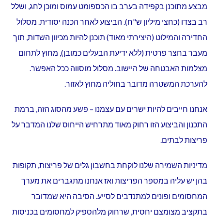
מבצע מתוכנן בקפידה בערב בו הכספומט עמוס ומוכן לחג, ושלל
רב בצדו (כחצי מיליון ש"ח). הביצוע לאחר הכנה יסודית. מסלול
החדירה והמילוט (היצירתי מאוד) תוכנן להיות מכיוון השדות, תוך
מעבר בחצר פרטית (ללא ידיעת הבעלים כמובן), מחוץ לתחום
מצלמות האבטחה של היישוב. מסלול מוסווה ככל האפשר.
להערכת המשטרה מדובר בחוליה מחוץ לאזור.
אנחנו חייבים להיות ישרים עם עצמנו – פשע מהסוג הזה, ברמת
התכנון והביצוע הזו רחוק מאוד מתרחיש הייחוס שלנו המדבר על
פריצות לבתים.
מדיניות השמירה שלנו לוקחת בחשבון גלים של פריצות, תקופות
בהן יש עליה במספר הפריצות ואז אנחנו מתגברים את מערך
המחסומים ופונים למתנדבים לסייע. הסיבה היא שמדובר
בתקציב מצומצם יחסית, שרחוק מלהספיק למחסומים בכניסות