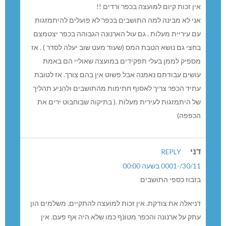
אין זכות קיום למועצה בכפר ורדים !!
אני לא מבינה למה התושבים בכפר לא פועלים להיתמזגות
עם עיריית מעלות . גם עול הארנונה הגבוהה בכפר יצטמצם
בחצי גם נושא הטבת המס (שעוד מעט שוב יעלה לסדר ) . אז
מספיק לממן בעלי תפקידים במועצה שאוליי הם באמת
עושים עבודתם נאמנה אבל פשוט אין בהם צורך. אז לטובת
עתיד הכפר צריך לאסוף חתימות מהתושבים ולהניע תהליך
של היתמזגות לעירית מעלות .( בתיקוה שבוחבוט ירים את
הכפפה)
דני
REPLY
30/11/-0001 בשעה 00:00
בזבוז כספי התושבים
דניאלה את צודקת. אין זכות למועצה להתקיים. משלמים הון
עתק על ארנונה והכפר מטונף כמו שלא היה אף פעם. אין