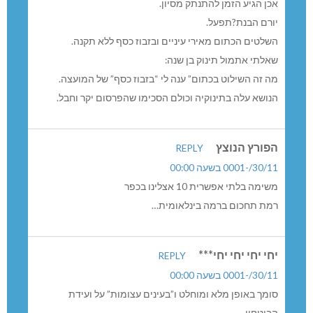
אכן הגיע הזמן להתנתק מסיון.
יורם הבנת?תפעל.
השלטים הכתום מאירי עיניים ובזבוז כסף ללא תקנה.
שאלתי אתמול תינוק בן שנה:
מה זה השילוט בכתום” ענה לי “בזבוז כסף” של המועצה.
הנושא עלה בתינוקיה וכולם הסכימו שהפרסום יקר וחבל.
הפורץ הנוצץ
REPLY
30/11/-0001 בשעה 00:00
משימה בלתי אפשרית 10 אצלינו בכפר
רמת תחכום ברמה בינלאומית…
יחי יחי יחי יחי***
REPLY
30/11/-0001 בשעה 00:00
סומך באופן מלא ומוחלט ו”בעינים עצומות” על ועידת
הביטחון