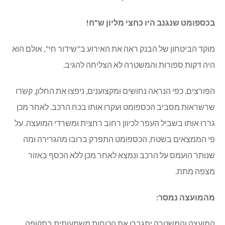
בכספומט שנגנב היו כחצי מליון ש"ח!
מוקד הביטחון של הבנק ראה את האירוע ב"שידור חי", אולם הוא
היה דקות ספורות והמשטרה לא הצליחה להגיב.
הפורצים, כפי הנראה נחושים ומקצוענים, ניפצו את החלון, קשרו
שרשראות מסביב הכספומט ועקרו אותו בכח הרכב. לאחר מכן
גררו אותו בשביל העפר לכיוון רחוב רחצית ומשרדי המועצה. על
פי הממצאים בשטח, הכספומט התפרק ברובו מהגרירה ומה
שנותר הועמס על הרכב ונמצא לאחר מכן ללא הכסף באזור
מצפה מתת.
מהמועצה נמסר:
המועצה והמשטרה יתגברו את הכוחות משמעותית בתקופה