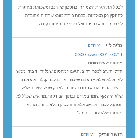
לבטל את אגרת השמירה ובחסכון של רכב ומשכואת מיותרת
להתקין רק מצלמות . לבנות כיתת כוננצ שתהיה מחוברת
למצלמות ובא לכפר דואל השמירה מיותר נקודה
גליה לוי
REPLY
30/11/-0001 בשעה 00:00
מחסום שאינו חוסם
חזרנו הערב לכפר ורדים, הגענו למחסום שעל יד ‘יד ביד’וממש
לא הפלא ופלא – חשבנו שיעצרו אותנו לבדוק, לוודא שאנחנו
תושבי הכפר או לא סתם חשודים. לא רק שלא נעצרנו, אלא
שלא היה אף שומר במדים, ובתוך הבודקה עמד איש שכלל לא
הסתכל לעבר הכביש, אלא היה עסוק ב..לא ברור במה. אז
מחסום שלא עובד – למה?
תושב וותיק
REPLY