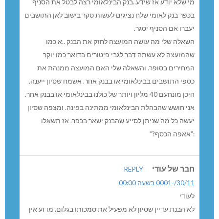
מי שלא יודע אז שידע..בנק הבינלאומי רצה לבטל את הסניף
בכפר בנק לאומי שלח נציגים לעשות סקר בישוב לאן התושבים
יעברו אם הסניף יסגר.
השאלה שלי מה עושה המועצה לחזק את הבנק ..א כמו
שהמועצה לא עשתה דבר לגבי פיטורים בדואר כמו יוקר
המחירים בסופר. והשאלה שלי האם המועצה ממנהת את
כספי התושבים בבינלאומי או בבנק אחר. אשמח שסיון ייענה.
היכן מונחעם 40 מליון ויותר של כולנו בבינלאומי או בבנק אחר.
אני חושש שהבהלת הבינלאומי ממתינה בפינה. ומצפה שסיון
יעשה כל מה שניתן לסייע שהבנק ישאר בכפר. אז תשאלו
:”אאפה הכסף?”
חבר של עודי
REPLY
30/11/-0001 בשעה 00:00
לעודי
לא הבנת עדיין שסיון לא מפעיל את סמכותו בגלום. מדוע אין