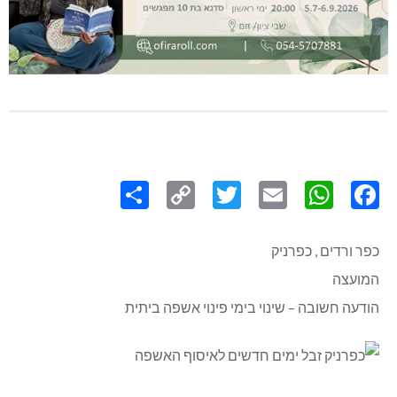
Share
Copy
Twitter
WhatsApp
Email
Facebook
Link
כפר ורדים , כפרניק
המועצה
הודעה חשובה – שינוי בימי פינוי אשפה ביתית