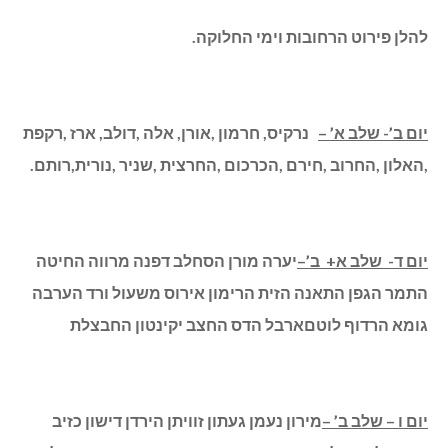
להלן פירוט הרחובות וימי החלוקה.
יום ב’- שלב א’
–
נרקיס, חרמון ,אורן, אלה ,דולב, ארז ,רקפת
,האלון ,החרוב ,חירם ,הכרכום ,החרצית ,שניר ,נורית,רותם
.
יום ד- שלב א+ ב’
–
יערה מורן הסחלב דפנה מרווה החיטה
התמר הגפן התאנה הזית הרימון אירוס משעול ורד הערבה
גומא הרדוף לוטם
ארבל הדס החצב יקינטון החבצלת
יום ו – שלב ב’ –
מירון נעמן געתון זוויתן הירדן דישון כזיב