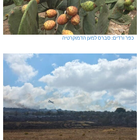
כפר ורדים: סברס למען הדמוקרטיה