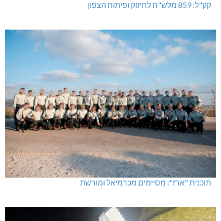
קק"ל: 859 מלש"ח לחיזוק ופיתוח הצפון
תוכנית "ארז": מסיימים מכרמיאל ומורשת