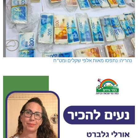
נהריה: נתפסו מאות אלפי שקלים ומט"ח