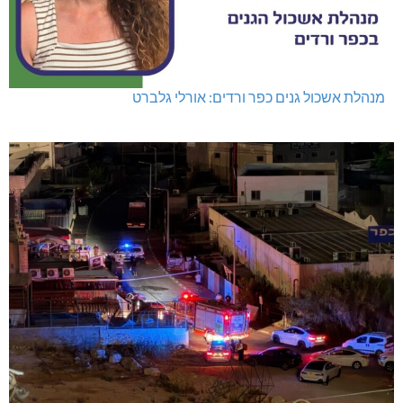
מנהלת אשכול גנים כפר ורדים: אורלי גלברט