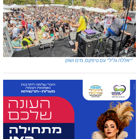
"יאללה גליל" עם טיפקס, מים ושוק