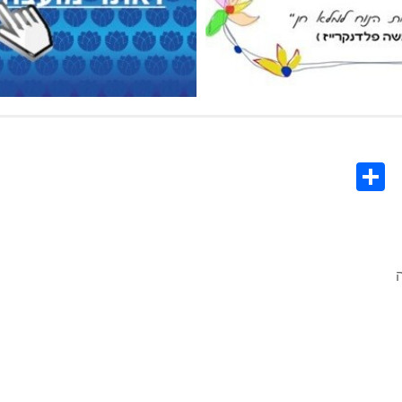
Share
Co
L