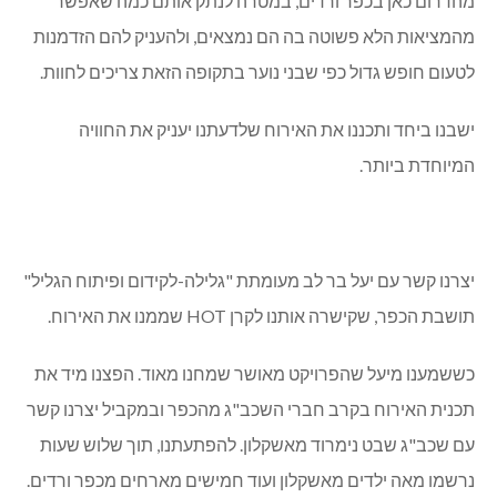
מהדרום כאן בכפר ורדים, במטרה לנתק אותם כמה שאפשר
מהמציאות הלא פשוטה בה הם נמצאים, ולהעניק להם הזדמנות
לטעום חופש גדול כפי שבני נוער בתקופה הזאת צריכים לחוות.
ישבנו ביחד ותכננו את האירוח שלדעתנו יעניק את החוויה
המיוחדת ביותר.
יצרנו קשר עם יעל בר לב מעומתת "גלילה-לקידום ופיתוח הגליל"
תושבת הכפר, שקישרה אותנו לקרן
HOT
שממנו את האירוח.
כששמענו מיעל שהפרויקט מאושר שמחנו מאוד. הפצנו מיד את
תכנית האירוח בקרב חברי השכב"ג מהכפר ובמקביל יצרנו קשר
עם שכב"ג שבט נימרוד מאשקלון. להפתעתנו, תוך שלוש שעות
נרשמו מאה ילדים מאשקלון ועוד חמישים מארחים מכפר ורדים.