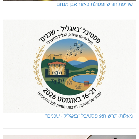
שריפת חורש ופסולת באזור אבן מנחם
מעלות-תרשיחא: פסטיבל "באגליל - שכנים"