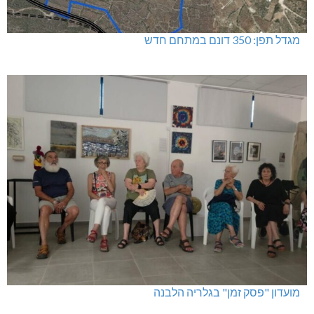
מגדל תפן: 350 דונם במתחם חדש
מועדון "פסק זמן" בגלריה הלבנה