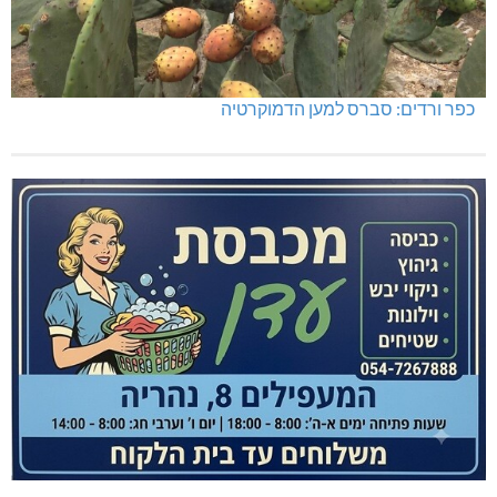
כפר ורדים: סברס למען הדמוקרטיה