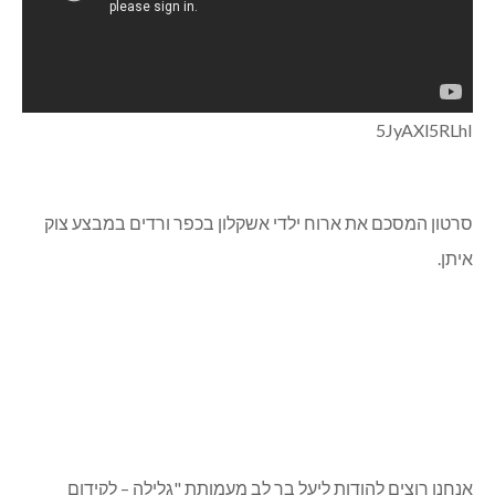
5JyAXl5RLhI
סרטון המסכם את ארוח ילדי אשקלון בכפר ורדים במבצע צוק
איתן.
אנחנו רוצים להודות ליעל בר לב מעמותת "גלילה – לקידום