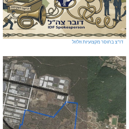
דו"צ בחוסר מקצועיות וזלזול