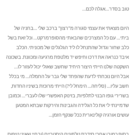
טוב בסדר…אגלה לכם…
היום מצאתי את עצמי סגורה מ"רצון" ברכב שלי …בחניה של
ביתי… עם כל המצרכים שהבאתי מהסופרמרקט… וכל זאת בשל
כלב שחור וגדול שהתנחל לו ליד הגלגלים של מכוניתי. הכלב
איבד כנראה את דרכו וחיפש יד מלטפת מרגיעה ומכוונת. בשכונה
השקטה שלנו הייתי היצור היחיד שחשב שאולי יכול לעזור לו…
אבל היום נוכחתי לדעת שהפחד שלי גבר על החמלה… מי בכלל
חשב עליו… (סליחה… הימחל לי?) הייתי מרוכזת בשיניו החדות,
בשרירי גופו הבנוי לתלפיות, בזינוק האפשרי שלו לעברי… וכמובן
שדמיינתי לי את כל הגלידה והגבינות והירקות שבתא המטען
עושים אורגיה קולינארית ככל שנקף הזמן…
בסוף כמובן אחרי סידרת טלפונים היסטריים (ובחיי שאיני טיפוס