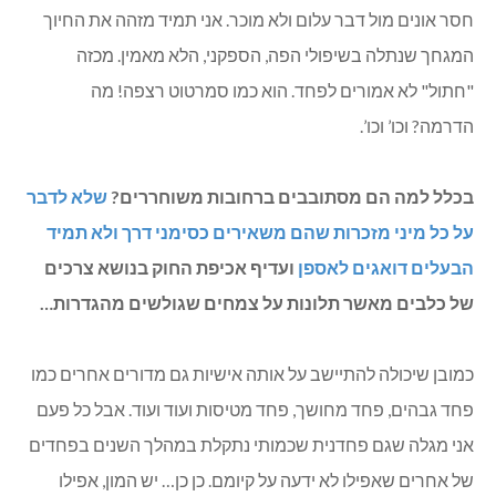
חסר אונים מול דבר עלום ולא מוכר. אני תמיד מזהה את החיוך
המגחך שנתלה בשיפולי הפה, הספקני, הלא מאמין. מכזה
"חתול" לא אמורים לפחד. הוא כמו סמרטוט רצפה! מה
הדרמה? וכו’ וכו’.
בכלל למה הם מסתובבים ברחובות משוחררים?
שלא לדבר
על כל מיני מזכרות שהם משאירים כסימני דרך ולא תמיד
הבעלים דואגים לאספן
ועדיף אכיפת החוק בנושא צרכים
של כלבים מאשר תלונות על צמחים שגולשים מהגדרות…
כמובן שיכולה להתיישב על אותה אישיות גם מדורים אחרים כמו
פחד גבהים, פחד מחושך, פחד מטיסות ועוד ועוד. אבל כל פעם
אני מגלה שגם פחדנית שכמותי נתקלת במהלך השנים בפחדים
של אחרים שאפילו לא ידעה על קיומם. כן כן… יש המון, אפילו