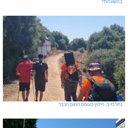
בהשערות?
נחל כזיב: חילוץ בעומס החום הכבד