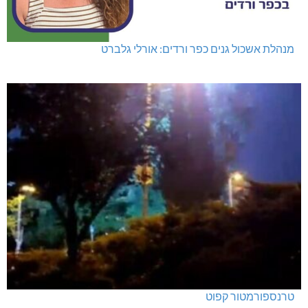
מנהלת אשכול גנים כפר ורדים: אורלי גלברט
טרנספורמטור קפוט