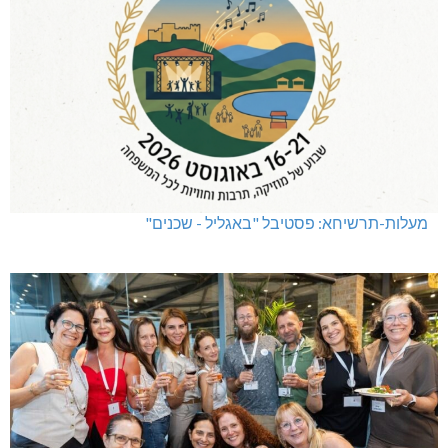
מעלות-תרשיחא: פסטיבל "באגליל - שכנים"