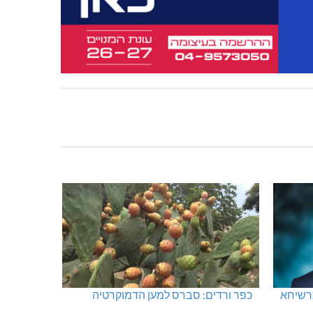
רשיחא
כפר ורדים: סברס למען הדמוקרטיה