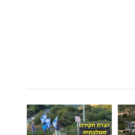
 מנחם
מעלות-תרשיחא: פסטיבל "באגליל -
שכנים"