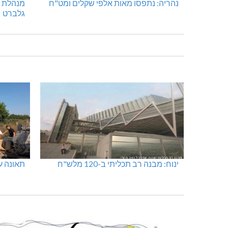
נהריה: נתפסו מאות אלפי שקלים ומט"ח
מנהלת א
גלברט