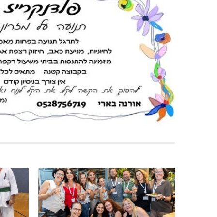
ינוח: מבנה רב תכליתי ב-120 מלש"ח
תאונה על