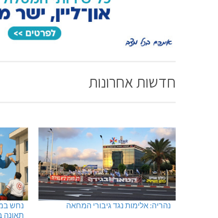
חדשות אחרונות
נהריה: אלימות נגד גיבורי המחאה
נחש במט
תאונה ב