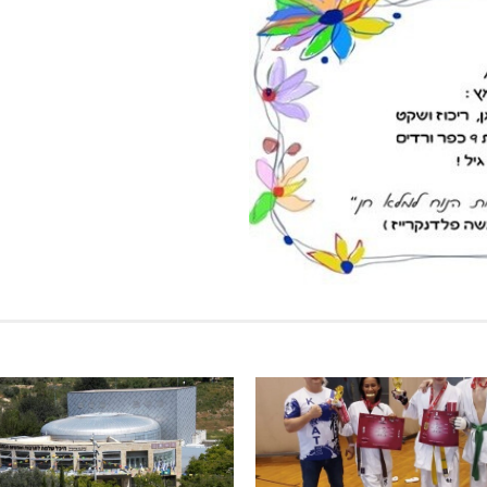
 כביש 89
שריפת חורש ופסולת באזור אבן