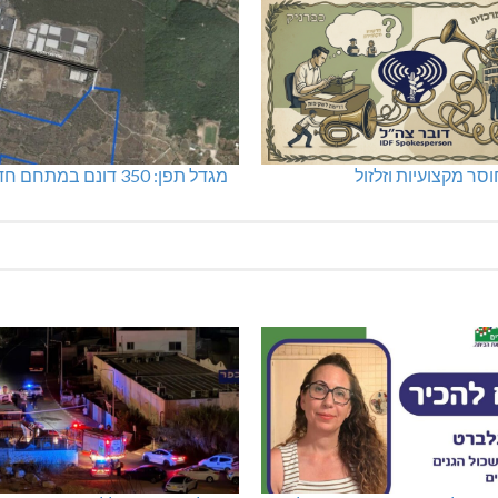
סר מקצועיות וזלזול
מגדל תפן: 350 דונם במתחם חדש