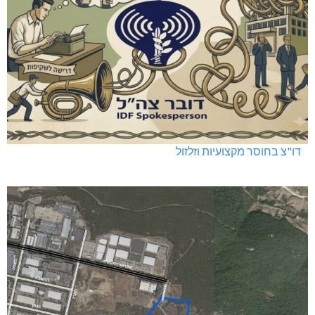
דו"צ בחוסר מקצועיות וזלזול