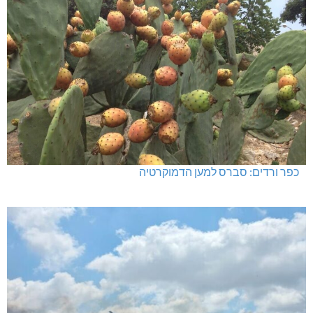
כפר ורדים: סברס למען הדמוקרטיה