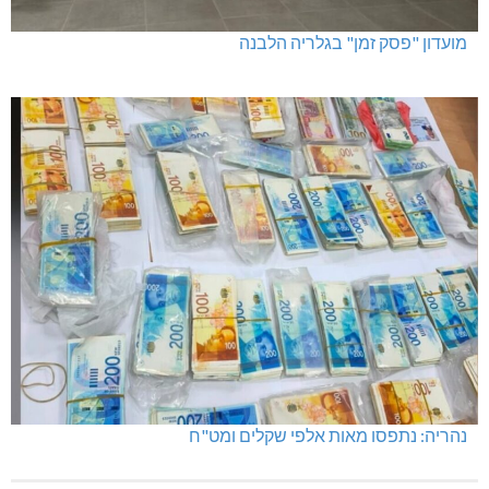
מועדון "פסק זמן" בגלריה הלבנה
נהריה: נתפסו מאות אלפי שקלים ומט"ח