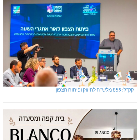
קק"ל: 859 מלש"ח לחיזוק ופיתוח הצפון