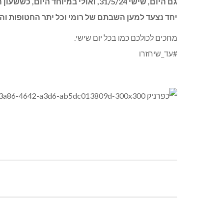
גם היום, שישי 31/5/24, ואולי במיוחד היום, כששעון החול עומד להסתיים עבורם, ניפגש כולנו ובהמונינו בצומת המפה, בשעה 15.00.
יחד נצעד למען השבתם של רומי וכל יתר החטופות ו
מחכים לכולכם כמו בכל יום שישי.
#עד_שיחזרו