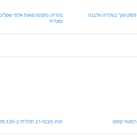
"פסק זמן" בגלריה הלבנה
נהריה: נתפסו מאות אלפי שקלים
ומט"ח
מטור קפוט
ינוח: מבנה רב תכליתי ב-120 מלש"ח