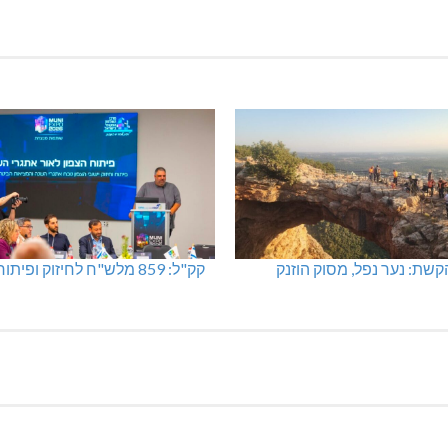
שת: נער נפל, מסוק הוזנק
קק"ל: 859 מלש"ח לחיזוק ופיתוח הצפון