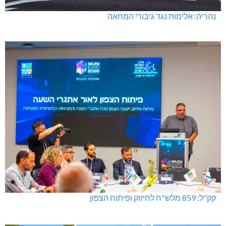
נהריה: אלימות נגד גיבורי המחאה
קק"ל: 859 מלש"ח לחיזוק ופיתוח הצפון