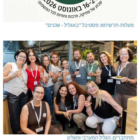
מעלות-תרשיחא: פסטיבל "באגליל - שכנים"
מתחברים: הגליל המערבי והעליון