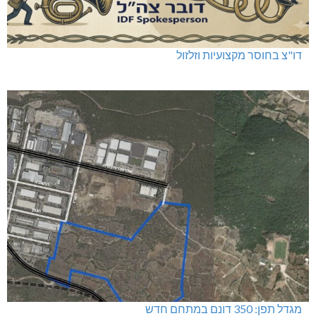
דו"צ בחוסר מקצועיות וזלזול
מגדל תפן: 350 דונם במתחם חדש