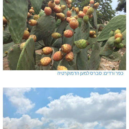
כפר ורדים: סברס למען הדמוקרטיה