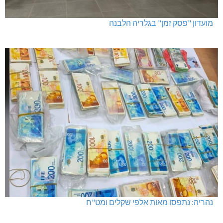
מועדון "פסק זמן" בגלריה הלבנה
נהריה: נתפסו מאות אלפי שקלים ומט"ח