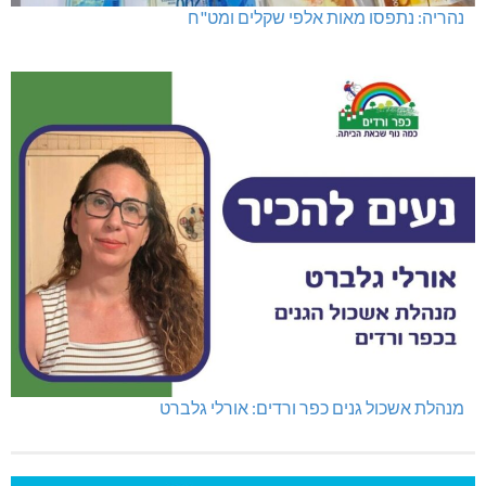
נהריה: נתפסו מאות אלפי שקלים ומט"ח
מנהלת אשכול גנים כפר ורדים: אורלי גלברט