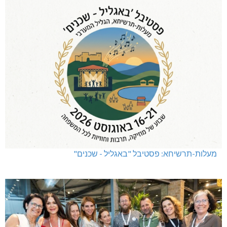
מעלות-תרשיחא: פסטיבל "באגליל - שכנים"