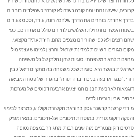
כל הורה רוצה שילדיו ילכו בדרכו שלו. שימשיכו את המסורת, שיהיו
קרובים, שיעשו נחת! ומה קורה כשזה לא קורה? כשהילדים בוחרים
בדרך אחרת? בוחרים את הדרך שלהם? רונה, עודד, וסטס צעירים
בשנות העשרים ותחילת השלושים לחייהם סוללים את דרכם, כפי
שהם רוצים ולא כפי שהוריהם מצפים מהם. חירת עתיד מקצועי,
מקום מגורים, השייכות למדינת ישראל, והרצון למימוש עצמי מול
מחויבות לתא המשפחתי. סוגיות שהן נחלתן של כל משפחה
ישראלית באשר היא. סוגיות שכל משפחה בה מתקיים דיאלוג בין
דורי . “כנגד ארבעה בנים דיברה תורה” בהגדה של פסח המביאה
דוגמאות לארבעת הבנים המייצגים ארבעה דפוסים של מערכות
יחסים שבין הורים וילדים
מורדי קרשנר קרשנר עסק בהוראת תקשורת וקולנוע, כמרצה לבימוי
והפקה דוקומנטרית, במוסדות תיכוניים ועל-תיכוניים. במאי ומפיק
סרטים דוקומנטריים מזה שנים רבות, מתגורר במצפה נטופה