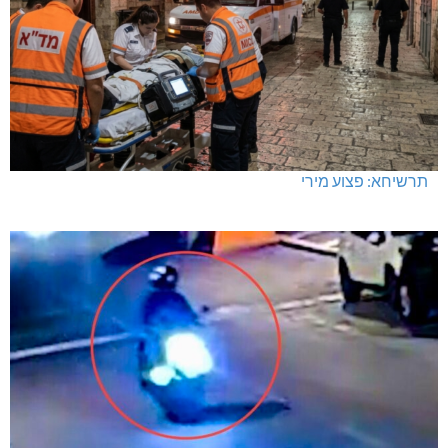
תרשיחא: פצוע מירי