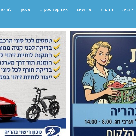
ף הבית
חדשות
אירועים
אינדקס העסקים
אלפון
לוח מו