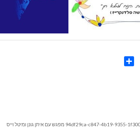
Share
Co
L