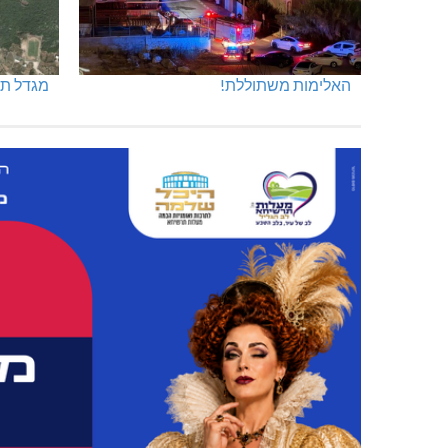
האלימות משתוללת!
מגדל תפן: 350 דונם ב