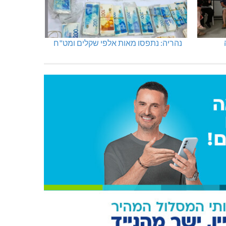
נהריה: נתפסו מאות אלפי שקלים ומט"ח