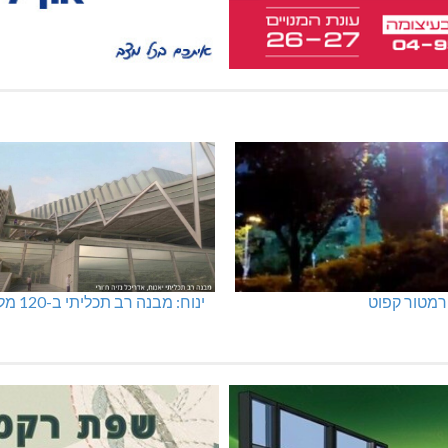
מטור קפוט
ינוח: מבנה רב תכליתי ב-120 מלש"ח