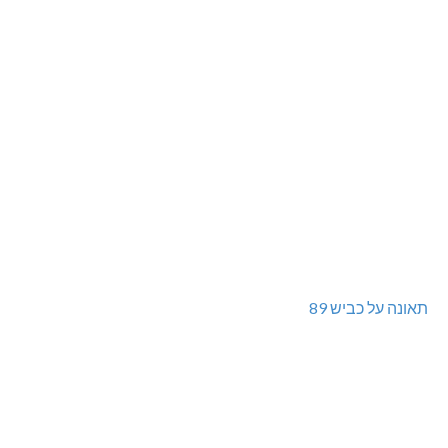
תאונה על כביש 89