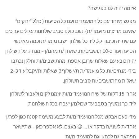
אז מה יהיה לנו בפגישה?
מפגש מיוחד עם כל המועמדים ועם כל הסיעות ( כולל “ירוקים”
שאינם מריצים מועמד/ת). נשב כולנו סביב שולחנות עגולים ערוכים
עם שתייה וכיבוד קל. ליד כל שולחן יישבו מומד/ת וכמה מא/נשי
הסיעה ועוד כ-10 תושבים/ות, שאחד/ת מהם/ן – מנחה. על השולחן
יהיה כובע עם שאלות שרובן אספתי מהתושבים/ות וחלקן נכתבו
בידי מנחים/ות. כל מועמד/ת ת/ישלוף 3 שאלות ות/יקבל עוד 2-3
שאלות מהתושבים/ות סביב השולחן.
אחרי 15 דקות של שיח המועמדים/ות יוזמנו לקום ולעבור לשולחן
ליד. כך נמשיך בסבב עד שכולם/ן יעברו בכל השולחנות.
מדי פעם אבקש מכל המועמדים/ות לבצע משימה קטנה כגון לפרגן
אחד/ת לשני/ה בדקה או … 😉 בעצם, לא אספר כאן – שתישאר
הפתעה גם לכם/ן וגם למועמדים/ות.