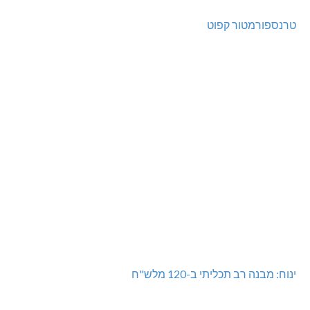
טרנספורמטור קפוט
ינוח: מבנה רב תכליתי ב-120 מלש"ח