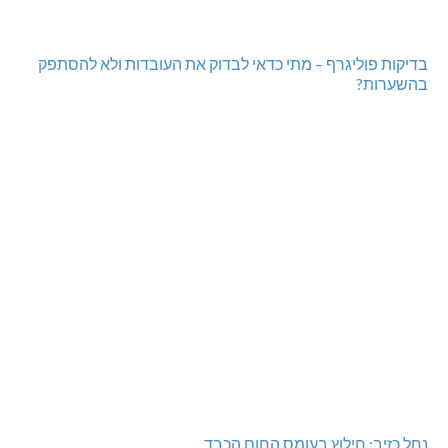
בדיקות פוליגרף – מתי כדאי לבדוק את העובדות ולא להסתפק
בהשערות?
נחל כזיב: חילוץ בעומס החום הכבד