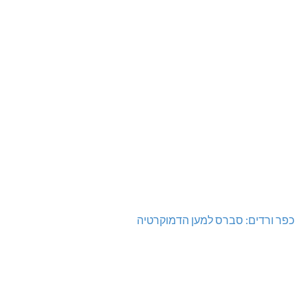
כפר ורדים: סברס למען הדמוקרטיה