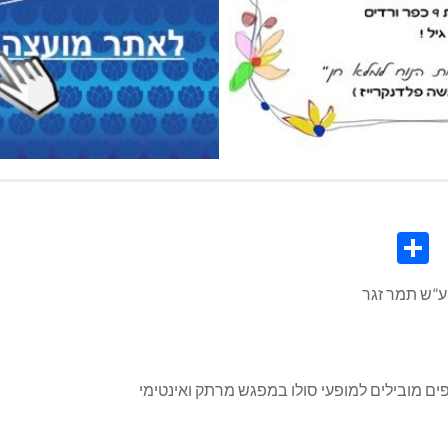
Share
Co
L
ע”ש תמר זגר
ם מובילים למופעי סולו במפגש מרתק ואינטימי