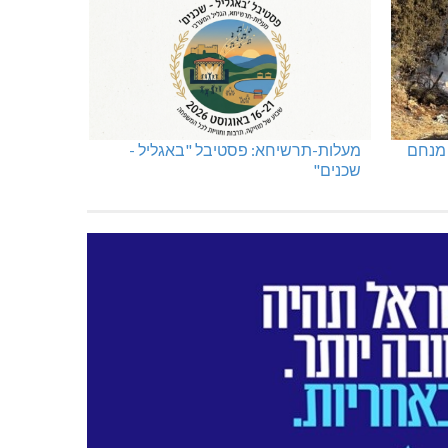
 מנחם
מעלות-תרשיחא: פסטיבל "באגליל -
שכנים"