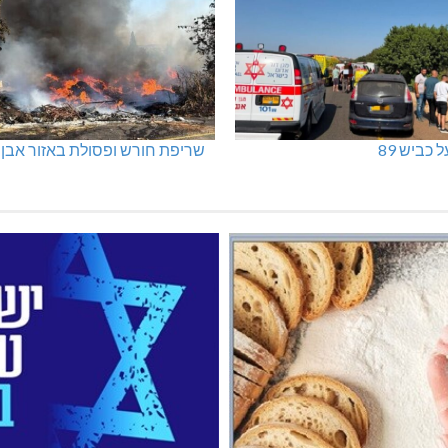
 כביש 89
שריפת חורש ופסולת באזור אבן