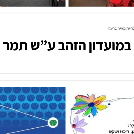
חיית מאיה ברינק
במועדון הזהב ע”ש תמר ז