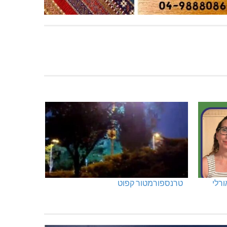
ורלי
טרנספורמטור קפוט