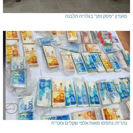
מועדון "פסק זמן" בגלריה הלבנה
נהריה: נתפסו מאות אלפי שקלים ומט"ח