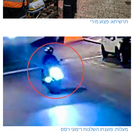
תרשיחא: פצוע מירי
מעלות: פוענחו השלכות רימוני רסס