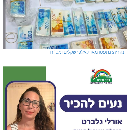
נהריה: נתפסו מאות אלפי שקלים ומט"ח