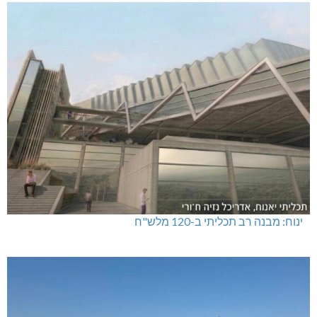
ינוח: מבנה רב תכליתי ב-120 מלש"ח