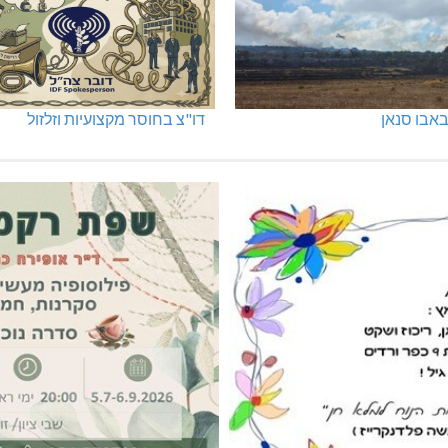
אבו סנאן
דו"צ בחוסר מקצועיות וזלזול