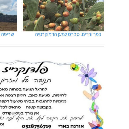
כפר ורדים: סברס למען הדמוקרטיה
שריפה ב