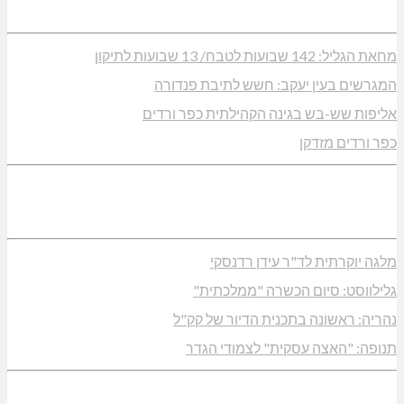
מחאת הגליל: 142 שבועות לטבח/ 13 שבועות לתיקון
המגרשים בעין יעקב: חשש לתיבת פנדורה
אליפות שש-בש בגינה הקהילתית כפר ורדים
כפר ורדים מזדקן
מלגה יוקרתית לד"ר עידן רדנסקי
גלילווסט: סיום הכשרה "ממלכתית"
נהריה: ראשונה בתכנית הדיור של קק"ל
תנופה: "האצה עסקית" לצמודי הגדר