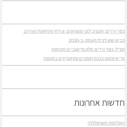
כפר ורדים: תקציב לגני משחקים, גן דתי ותחזוקת העירוב
כביש שש לבית העמק: ב-2030
קק"ל: כפר ורדים חלק מיישובי קו העימות
גדי איזנקוט בכנס תומכים ומתעניינים במעונה
חדשות אחרונות
האלימות משתוללת!