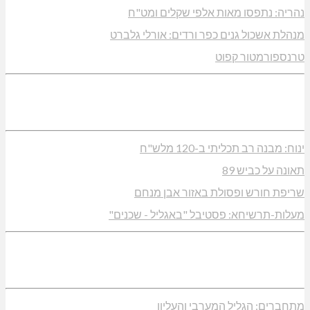
נהריה: נתפסו מאות אלפי שקלים ומט"ח
מנהלת אשכול גנים כפר ורדים: אורלי גלברט
טרנספורמטור קפוט
ינוח: מבנה רב תכליתי ב-120 מלש"ח
תאונה על כביש 89
שריפת חורש ופסולת באזור אבן מנחם
מעלות-תרשיחא: פסטיבל "באגליל - שכנים"
מתחברים: הגליל המערבי והעליון