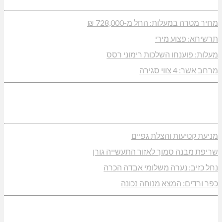
מחיר מטרה במעלות: החל מ-728,000 ₪
תרשיחא: פצוע מירי
מעלות: פוענחו השלכות רימוני רסס
מרחב אשר: 4 צווי סגירה
מניעת קטיעות והצלת גפיים
שריפת מבנה סמוך לאזור התעשייה גורן
נחל כזיב: נערה משלומי אבדה הכרה
כפר ורדים: המצא מנוחה נכונה