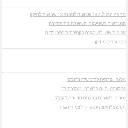
מחאת הגליל: 142 שבועות לטבח/ 13 שבועות לתיקון
המגרשים בעין יעקב: חשש לתיבת פנדורה
אליפות שש-בש בגינה הקהילתית כפר ורדים
כפר ורדים מזדקן
מלגה יוקרתית לד"ר עידן רדנסקי
גלילווסט: סיום הכשרה "ממלכתית"
נהריה: ראשונה בתכנית הדיור של קק"ל
תנופה: "האצה עסקית" לצמודי הגדר