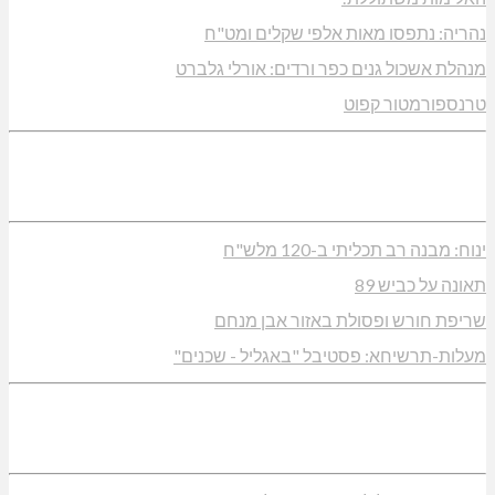
נהריה: נתפסו מאות אלפי שקלים ומט"ח
מנהלת אשכול גנים כפר ורדים: אורלי גלברט
טרנספורמטור קפוט
ינוח: מבנה רב תכליתי ב-120 מלש"ח
תאונה על כביש 89
שריפת חורש ופסולת באזור אבן מנחם
מעלות-תרשיחא: פסטיבל "באגליל - שכנים"