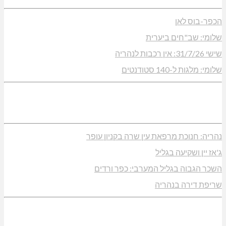
הכפר-בוס לאן
שלומי: שב"חים ביערית
שישי 31/7/26: אין רכבות לנהריה
שלומי: מלגות ל-140 סטודנטים
נהריה: חנוכת מרפאת עין שרה בקניון עופר
ג'אז יין ושקיעה בגליל
השכר הגבוה בגליל המערבי: כפר ורדים
שריפת דירה בנהריה