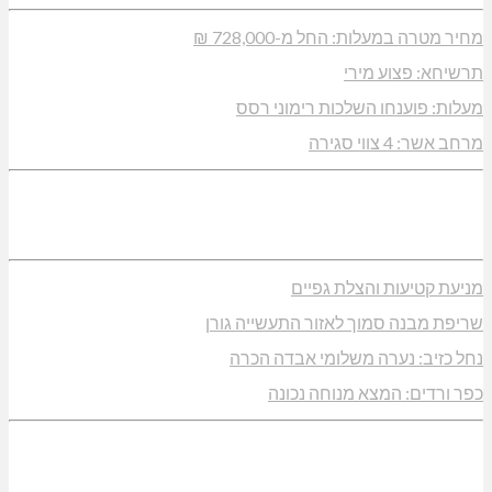
מחיר מטרה במעלות: החל מ-728,000 ₪
תרשיחא: פצוע מירי
מעלות: פוענחו השלכות רימוני רסס
מרחב אשר: 4 צווי סגירה
מניעת קטיעות והצלת גפיים
שריפת מבנה סמוך לאזור התעשייה גורן
נחל כזיב: נערה משלומי אבדה הכרה
כפר ורדים: המצא מנוחה נכונה