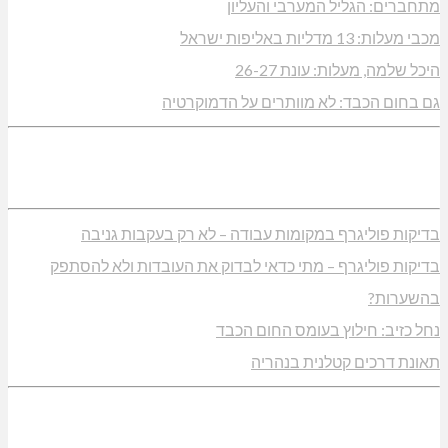
מתחברים: הגליל המערבי והעליון
מכבי מעלות: 13 מדליות באליפות ישראל
היכל שלמה, מעלות: עונת 26-27
גם בחום הכבד: לא מוותרים על הדמוקרטיה
בדיקות פוליגרף במקומות עבודה – לא רק בעקבות גניבה
בדיקות פוליגרף – מתי כדאי לבדוק את העובדות ולא להסתפק
בהשערות?
נחל כזיב: חילוץ בעומס החום הכבד
תאונת דרכים קטלנית בנהריה