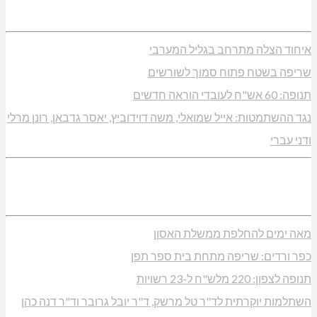
איחוד הצלה מתרחב בגליל המערבי
שריפה בשטח פתוח סמוך לשורשים
תנופה: 60 אש"ח לעובדי הוראה חדשים
נגד ההשתמטות: אייל שמואלי, משה דוידוביץ, יאסר גדבאן, רונן מרלי
ודני עברי
מאה ימים להחלפת ממשלת האסון
כפר ורדים: שריפה מתחת בית ספר תפן
תנופה לצפון: 220 מלש"ח ל-23 רשויות
השתלמות יוקרתית לד"ר טל מרשק, ד"ר יובל גרובר וד"ר דנה כהן