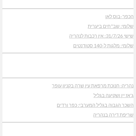
הכפר-בוס לאן
שלומי: שב"חים ביערית
שישי 31/7/26: אין רכבות לנהריה
שלומי: מלגות ל-140 סטודנטים
נהריה: חנוכת מרפאת עין שרה בקניון עופר
ג'אז יין ושקיעה בגליל
השכר הגבוה בגליל המערבי: כפר ורדים
שריפת דירה בנהריה