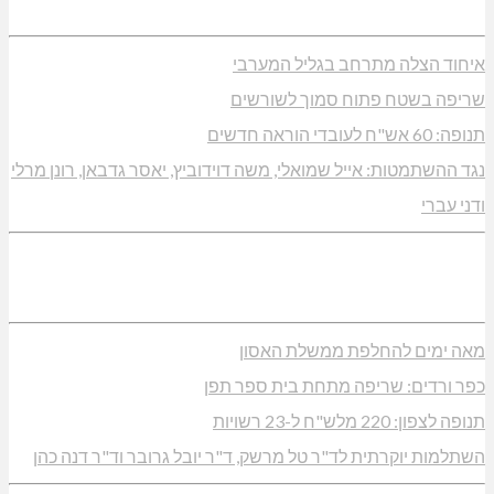
איחוד הצלה מתרחב בגליל המערבי
שריפה בשטח פתוח סמוך לשורשים
תנופה: 60 אש"ח לעובדי הוראה חדשים
נגד ההשתמטות: אייל שמואלי, משה דוידוביץ, יאסר גדבאן, רונן מרלי
ודני עברי
מאה ימים להחלפת ממשלת האסון
כפר ורדים: שריפה מתחת בית ספר תפן
תנופה לצפון: 220 מלש"ח ל-23 רשויות
השתלמות יוקרתית לד"ר טל מרשק, ד"ר יובל גרובר וד"ר דנה כהן