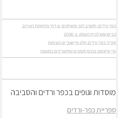
כפר ורדים: תקציב לגני משחקים, גן דתי ותחזוקת העירוב
כביש שש לבית העמק: ב-2030
קק"ל: כפר ורדים חלק מיישובי קו העימות
גדי איזנקוט בכנס תומכים ומתעניינים במעונה
מוסדות וגופים בכפר ורדים והסביבה
ספריית כפר-ורדים