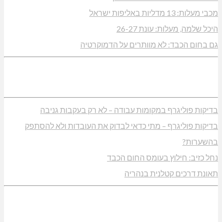
מכבי מעלות: 13 מדליות באליפות ישראל
היכל שלמה, מעלות: עונת 26-27
גם בחום הכבד: לא מוותרים על הדמוקרטיה
בדיקות פוליגרף במקומות עבודה – לא רק בעקבות גניבה
בדיקות פוליגרף – מתי כדאי לבדוק את העובדות ולא להסתפק
בהשערות?
נחל כזיב: חילוץ בעומס החום הכבד
תאונת דרכים קטלנית בנהריה