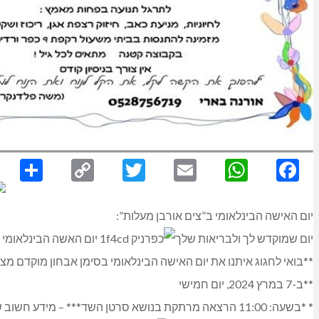
re
Copy
Twitter
Email
WhatsApp
Facebook
Link
יום האישה הבינלאומי ב”צים אורבן מעלות”:
יום שמוקדש לך ולבריאות שלך
**בואי לחגוג איתנו את יום האישה הבינלאומי בסימן אבחון מוקדם מצי
**ב-7 במרץ 2024, יום חמישי
* *בשעה: 11:00 הרצאה מרתקת בנושא סרטן השד*** – מידע חשוב שיכול להציל חיים!(ההרצאה תתקיים בחדר הסטודיו של מכון הכושר אייקון)