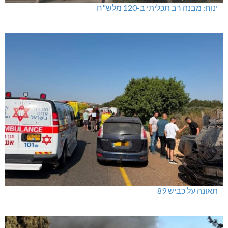
ינוח: מבנה רב תכליתי ב-120 מלש"ח
תאונה על כביש 89