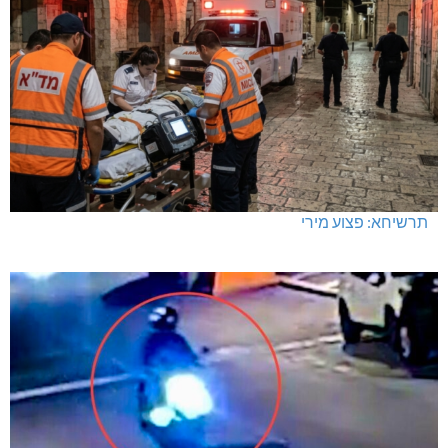
תרשיחא: פצוע מירי