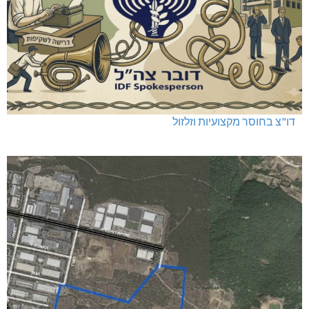
דו"צ בחוסר מקצועיות וזלזול