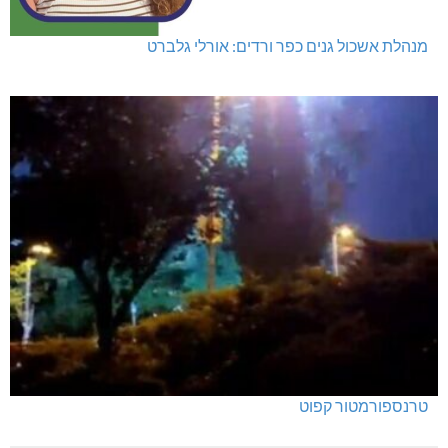
מנהלת אשכול גנים כפר ורדים: אורלי גלברט
טרנספורמטור קפוט