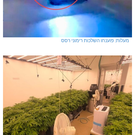
מעלות: פוענחו השלכות רימוני רסס