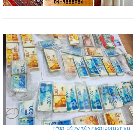
נהריה: נתפסו מאות אלפי שקלים ומט"ח