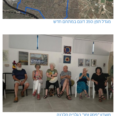
מגדל תפן: 350 דונם במתחם חדש
מועדון "פסק זמן" בגלריה הלבנה