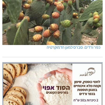
כפר ורדים: סברס למען הדמוקרטיה