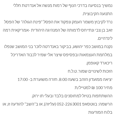
נמשיך בנסיעה בדרכי הנוף של רמות מנשה אל אנדרטת חללי
התנועה הקיבוצית.
נרד לקיבוץ משמר העמק ונפקוד את הפסל “פינת הגולה” של הפסל
זאב בן צבי ונתייחס לדמותה של המנהיגה היהודית -אמריקאית רמה
לינדהיים.
נקנח במושב כפר יהושע, בביקור באנדרטה לזכר בני המושב שנפלו
במלחמת העצמאות ובפסיפס שיצר אלי שמיר לכבוד האדריכל
ריכארד קאופמן.
הזכות לשינויים שמור. ט.ל.ח
יציאה ממועדון הזהב בשעה 8:00. חזרה משוערת ב- 17:00
מחיר 100 ₪ למטייל/ת
ההשתתפות בטיול למחוסנים בלבד ובעלי תו ירוק.
הרשמה: בווטסאפ 052-2263001 (עליזה), או ב”השב” להודעה זו, או
בלוח המודעות