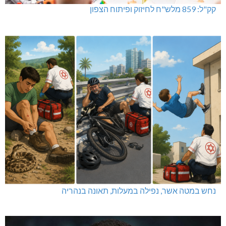
קק"ל: 859 מלש"ח לחיזוק ופיתוח הצפון
נחש במטה אשר, נפילה במעלות, תאונה בנהריה