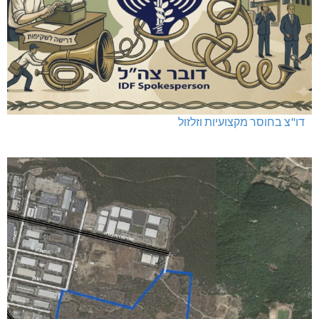
דו"צ בחוסר מקצועיות וזלזול