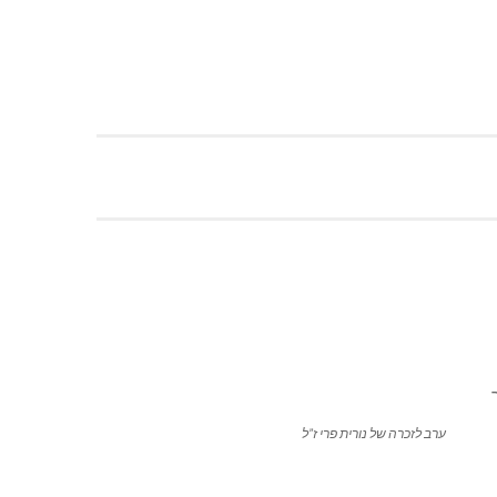
ערב לזכרה של נורית פרי ז”ל