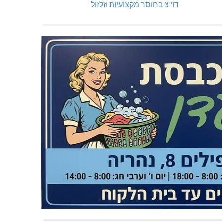
דו"צ בחוסר מקצועיות וזלזול