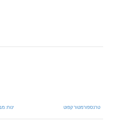
טרנספורמטור קפוט
ינוח: מבנה