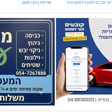
ים: סברס למען הדמוקרטיה
שריפה באבו סנאן