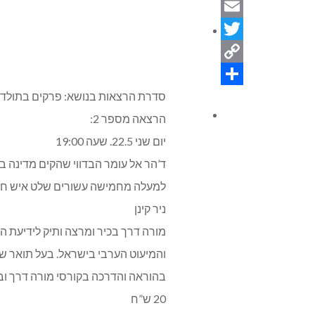
WhatsApp
Email
ניחומים
Twitter
Copy
Link
Share
סדרת הרצאות בנושא: פרקים בתולדות
צור קשר
הרצאה מספר 2:
יום שני 22.5. שעה 19:00
ד’הר אל עומר הבדווי שהקים מדינה בגליל – במחצית הראשונה של המאה ה-
למעלה מחמישה עשורים שלט איש חכם 
ניר קינן
מורה דרך בכיר ומרצה ותיק לידיעת ה
והמיעוט הערבי בישראל. בעל תואר שנ
בהוראה והדרכה בקורסי מורה דרך ובמגו
20 ש”ח