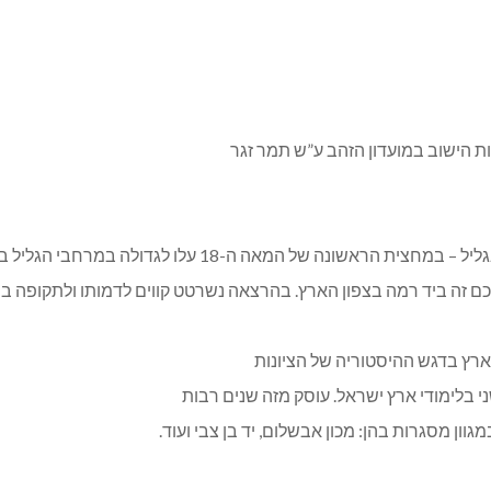
 הישוב במועדון הזהב ע”ש תמר זגר
18 עלו לגדולה במרחבי הגליל בני משפחת זידאני ובמיוחד צעיר הבנים ד’הר.
זה ביד רמה בצפון הארץ. בהרצאה נשרטט קווים לדמותו ולתקופה בה
ארץ בדגש ההיסטוריה של הציונות
י בלימודי ארץ ישראל. עוסק מזה שנים רבות
ון מסגרות בהן: מכון אבשלום, יד בן צבי ועוד.