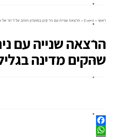
אינדקס העסקים
ראשי
»
Event
»
הרצאה שנייה עם ניר קינן במועדון הזהב על ד’הר אל ע
ניחומים
הרצאה שנייה עם ניר 
אלפון
שהקים מדינה בגליל
צור קשר
לוח מודעות קהילתי
ברכות
Facebook