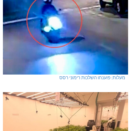
מעלות: פוענחו השלכות רימוני רסס