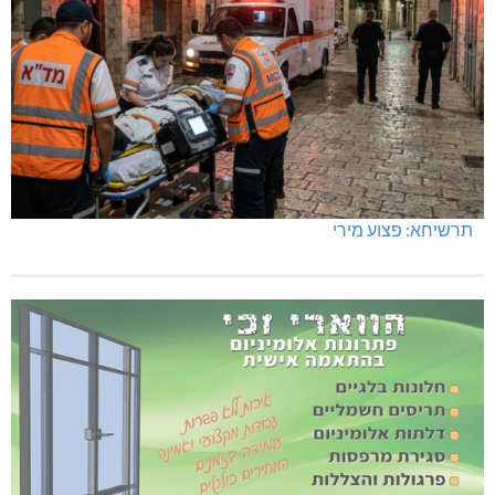
תרשיחא: פצוע מירי