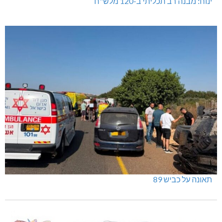
ינוח: מבנה רב תכליתי ב-120 מלש"ח
תאונה על כביש 89