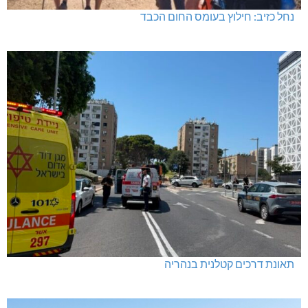
נחל כזיב: חילוץ בעומס החום הכבד
תאונת דרכים קטלנית בנהריה