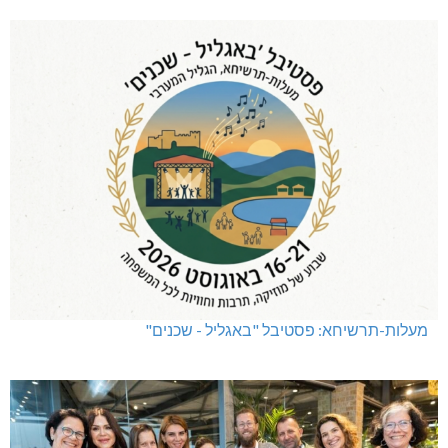
מעלות-תרשיחא: פסטיבל "באגליל - שכנים"