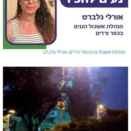
מנהלת אשכול גנים כפר ורדים: אורלי גלברט