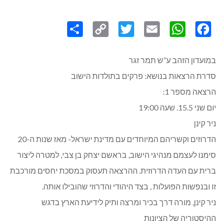
Share
Copy
Twitter
WhatsApp
Email
Facebook
Link
במועדון הזהב ע”ש תמר זגר
סדרת הרצאות בנושא: פרקים בתולדות הישוב
הרצאה מספר 1:
יום שני 15.5. שעה 19:00
ניר קינן
הדרוזים וקשריהם המיוחדים עם מדינת ישראל- מאז שנות ה-20
סימנו לעצמם מנהיגי הישוב, בראשם יצחק בן צבי, למטרה ליצור
ברית עם העדה הדרוזית. ההרצאה תעסוק במסכת יחסים מורכבת
זו ובנפשות הפועלות , בצד היהודי והדרוזי שהובילו אותה.
ניר קינן, מורה דרך בכיר ומרצה ותיק לידיעת הארץ בדגש
ההיסטוריה של הציונות