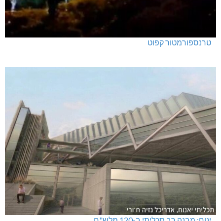
טרנספורמטור קפוט
ינוח: מבנה רב תכליתי ב-120 מלש"ח