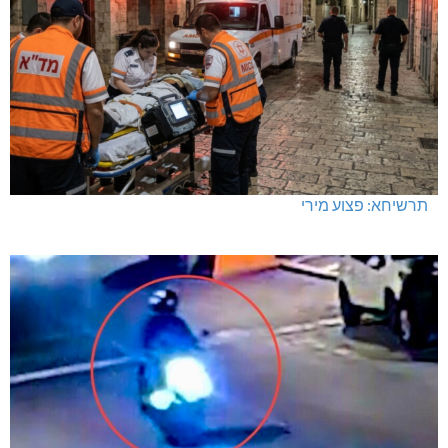
תרשיחא: פצוע מירי