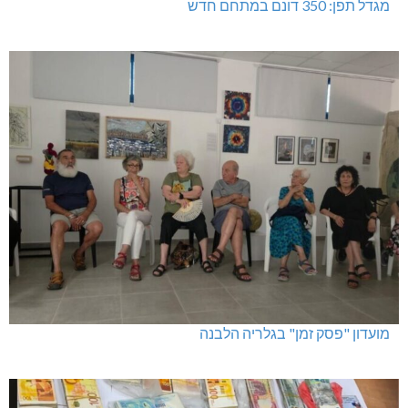
מגדל תפן: 350 דונם במתחם חדש
מועדון "פסק זמן" בגלריה הלבנה