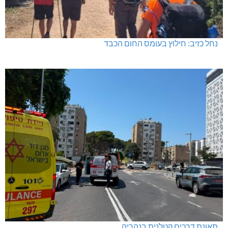
נחל כזיב: חילוץ בעומס החום הכבד
תאונת דרכים קטלנית בנהריה