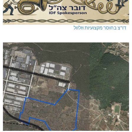
דו"צ בחוסר מקצועיות וזלזול