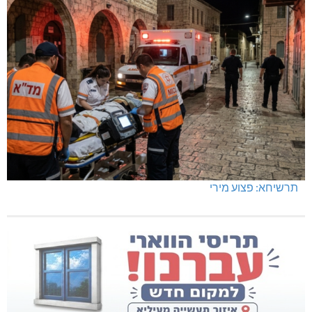
תרשיחא: פצוע מירי