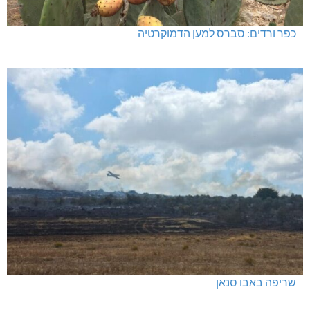
כפר ורדים: סברס למען הדמוקרטיה
שריפה באבו סנאן