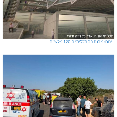
ינוח: מבנה רב תכליתי ב-120 מלש"ח