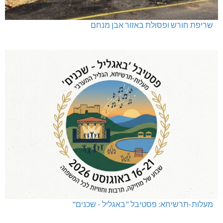
שריפת חורש ופסולת באזור אבן מנחם
מעלות-תרשיחא: פסטיבל "באגליל - שכנים"