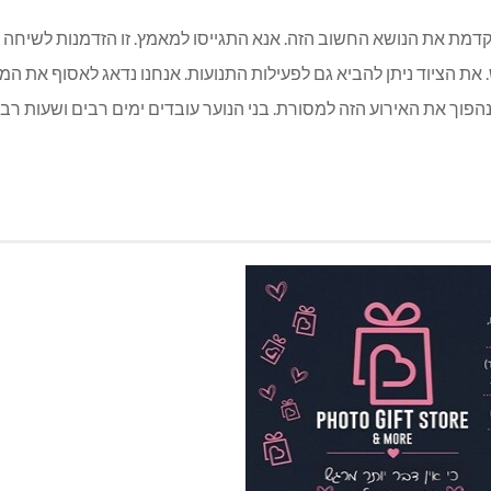
קדמת את הנושא החשוב הזה. אנא התגייסו למאמץ. זו הזדמנות לשיחה ע
. את הציוד ניתן להביא גם לפעילות התנועות. אנחנו נדאג לאסוף את ה
הצלחנו לגייס 3,500 ש”ח. בואו יחד נהפוך את האירוע הזה למסורת. בני הנוער עובדים ימים