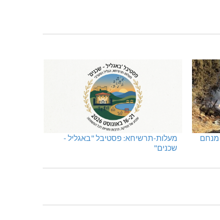
 מנחם
מעלות-תרשיחא: פסטיבל "באגליל -
שכנים"