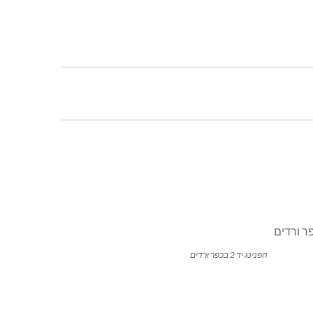
הפנינג יד 2 בכפר ורדים