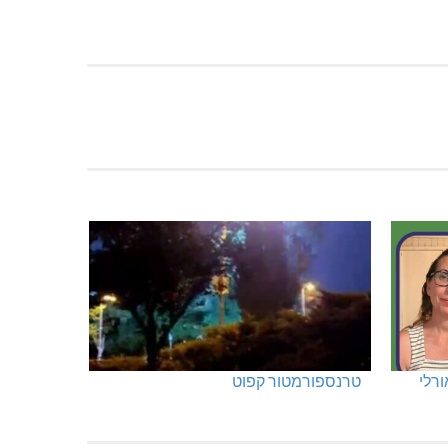
ורלי
טרנספורמטור קפוט