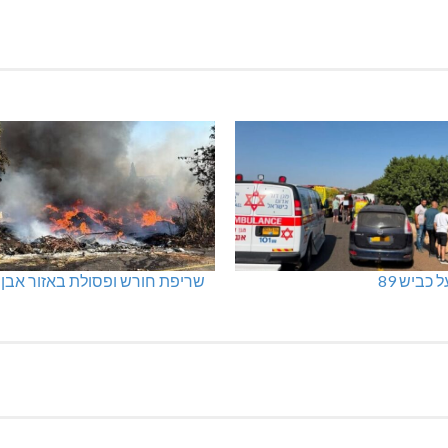
 כביש 89
שריפת חורש ופסולת באזור אבן