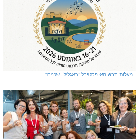
מעלות-תרשיחא: פסטיבל "באגליל - שכנים"