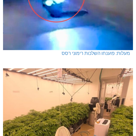
מעלות: פוענחו השלכות רימוני רסס