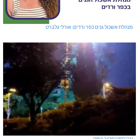
מנהלת אשכול גנים כפר ורדים: אורלי גלברט
טרנספורמטור קפוט