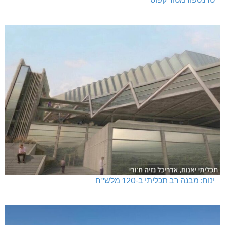
ינוח: מבנה רב תכליתי ב-120 מלש"ח