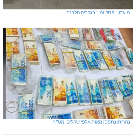
מועדון "פסק זמן" בגלריה הלבנה
נהריה: נתפסו מאות אלפי שקלים ומט"ח