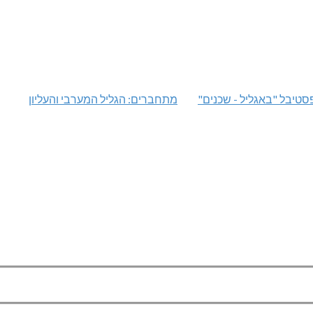
טיבל "באגליל - שכנים"
מתחברים: הגליל המערבי והעליון