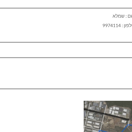
Sha
ם : שמלא
ון : 9974114