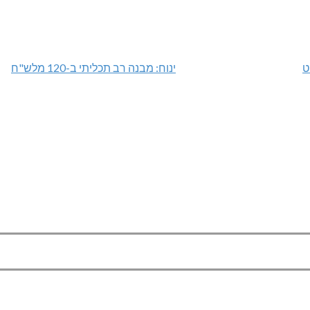
ט
ינוח: מבנה רב תכליתי ב-120 מלש"ח