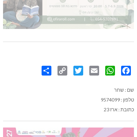
Share
Copy
Twitter
WhatsApp
Email
Facebook
Link
שם : שחר
טלפון : 9574099
כתובת : ארז 23