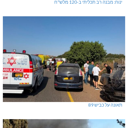
ינוח: מבנה רב תכליתי ב-120 מלש"ח
תאונה על כביש 89