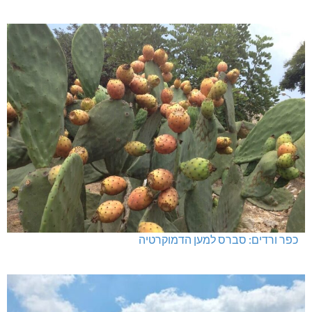
כפר ורדים: סברס למען הדמוקרטיה