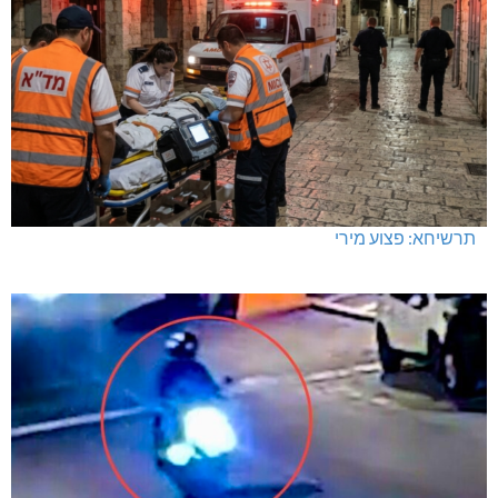
תרשיחא: פצוע מירי