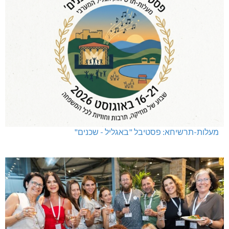
מעלות-תרשיחא: פסטיבל "באגליל - שכנים"