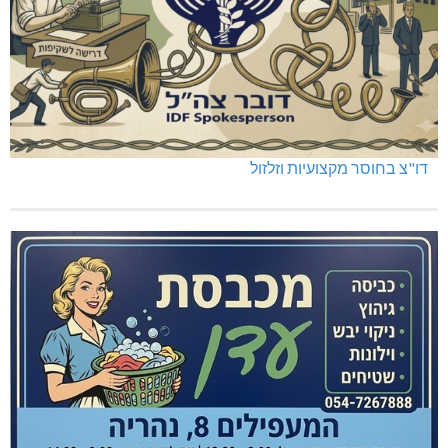
דו"צ בחוסר מקצועיות וזלזול