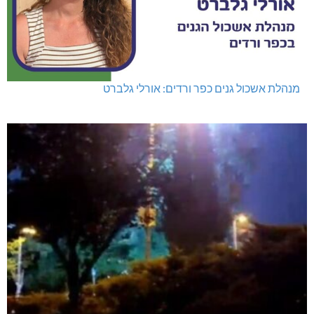
מנהלת אשכול גנים כפר ורדים: אורלי גלברט