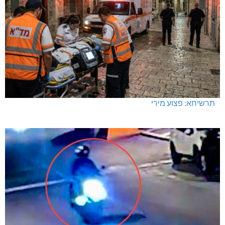
תרשיחא: פצוע מירי