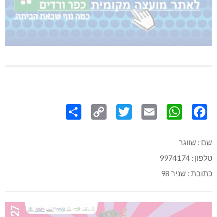
Share
Copy
Twitter
WhatsApp
Email
Facebook
Link
שם : שווגר
טלפון : 9974174
כתובת : שניר 98