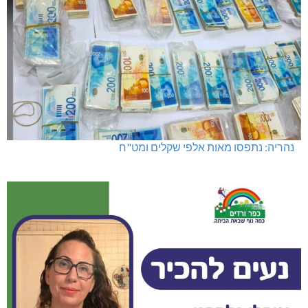
נהריה: נתפסו מאות אלפי שקלים ומט"ח