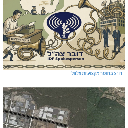
דו"צ בחוסר מקצועיות וזלזול