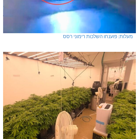
מעלות: פוענחו השלכות רימוני רסס