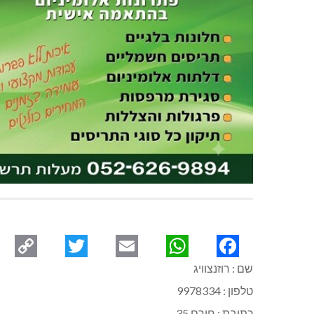
שם : רוזנצוויג
opy
Twitter
Email
WhatsApp
Facebook
טלפון : 9978334
Link
כתובת : חירם 35