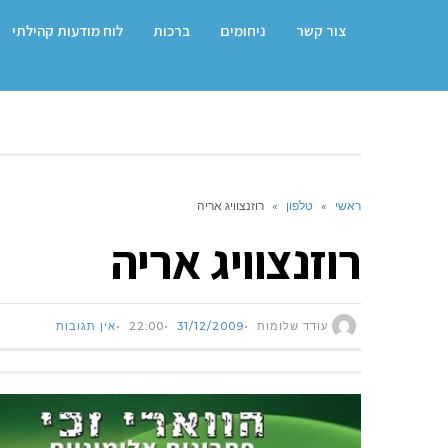
צור קשר
ניחומים
ברכות
לוח מודעות קהילתי
ראשי
»
טלפון
»
רוזנצוויג אריה
רוזנצוויג אריה
עודד שלומות
31/12/2009
22:00
אין תגובות