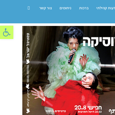
דעות קהילתי
ברכות
ניחומים
צור קשר
פתח סרגל