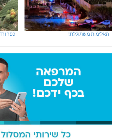
האלימות משתוללת!
כפר ורד