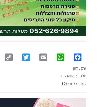
py
Twitter
Email
WhatsApp
Facebook
ink
שם : רוזן
טלפון : 9574063
כתובת : הדס 19