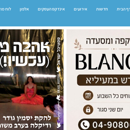
ף הבית
חדשות
אירועים
אינדקס העסקים
אלפון
לוח מו