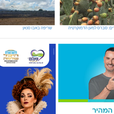
ים: סברס למען הדמוקרטיה
שריפה באבו סנאן