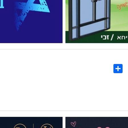
Share
Co
L