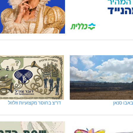
אבו סנאן
דו"צ בחוסר מקצועיות וזלזול