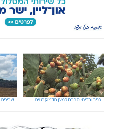
כפר ורדים: סברס למען הדמוקרטיה
שריפה ב