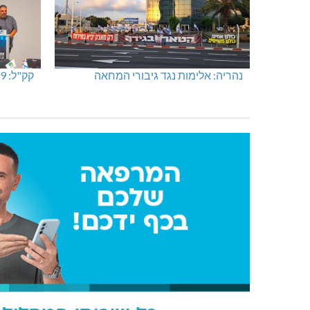
נהריה: אלימות נגד גיבורי המחאה
קק"ל: 859 מלש"ח לחיזוק ופיתוח הצפון