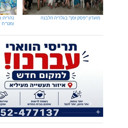
מועדון "פסק זמן" בגלריה הלבנה
נהריה: 
ומט"ח