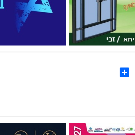
Share
Co
L