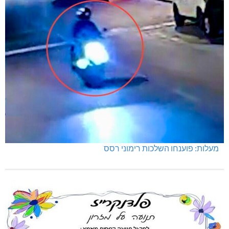
מעלות: פוענחו השלכות רימוני רסס