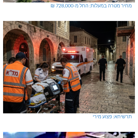
מחיר מטרה במעלות: החל מ-728,000 ₪
תרשיחא: פצוע מירי