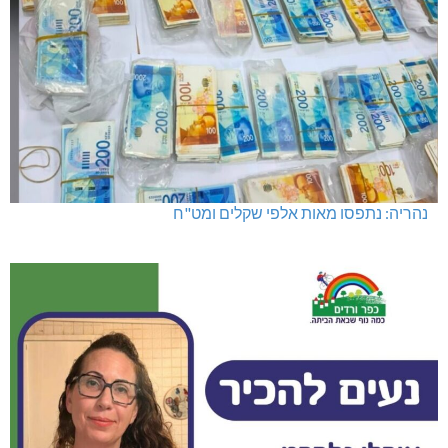
נהריה: נתפסו מאות אלפי שקלים ומט"ח