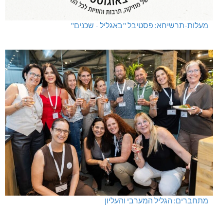
מעלות-תרשיחא: פסטיבל "באגליל - שכנים"
מתחברים: הגליל המערבי והעליון