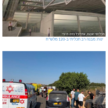
ינוח: מבנה רב תכליתי ב-120 מלש"ח