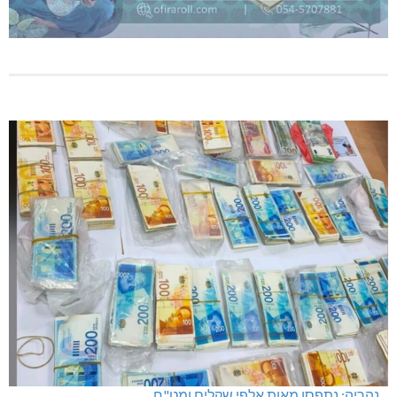
נהריה: נתפסו מאות אלפי שקלים ומט"ח