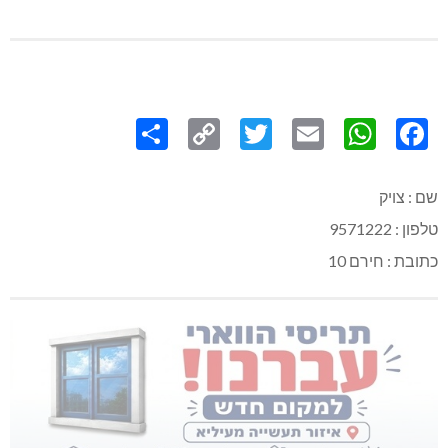
Share
Copy
Twitter
WhatsApp
Email
Facebook
Link
שם : צויק
טלפון : 9571222
כתובת : חירם 10