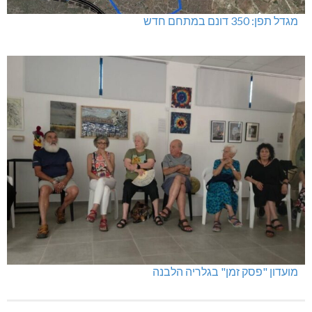
מגדל תפן: 350 דונם במתחם חדש
מועדון "פסק זמן" בגלריה הלבנה