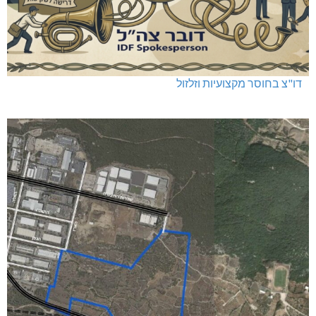
דו"צ בחוסר מקצועיות וזלזול