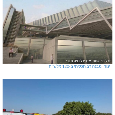
ינוח: מבנה רב תכליתי ב-120 מלש"ח