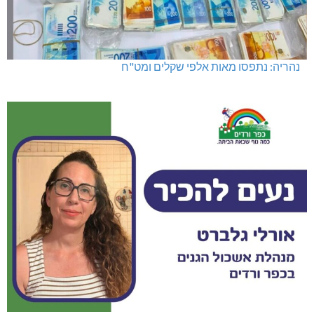
נהריה: נתפסו מאות אלפי שקלים ומט"ח