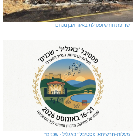
שריפת חורש ופסולת באזור אבן מנחם
מעלות-תרשיחא: פסטיבל "באגליל - שכנים"