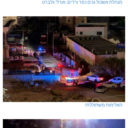
מנהלת אשכול גנים כפר ורדים: אורלי גלברט
האלימות משתוללת!