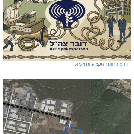
דו"צ בחוסר מקצועיות וזלזול