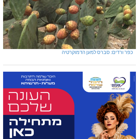
כפר ורדים: סברס למען הדמוקרטיה