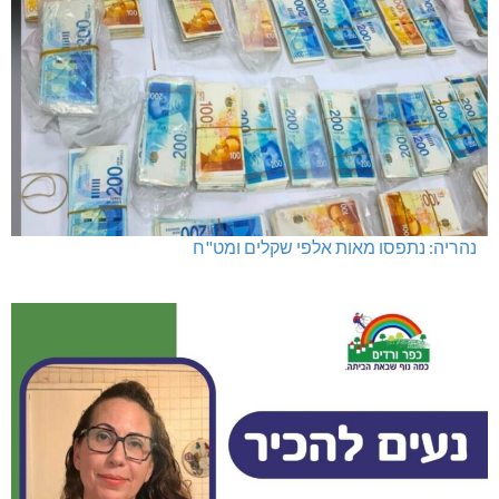
נהריה: נתפסו מאות אלפי שקלים ומט"ח