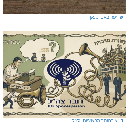
שריפה באבו סנאן
דו"צ בחוסר מקצועיות וזלזול