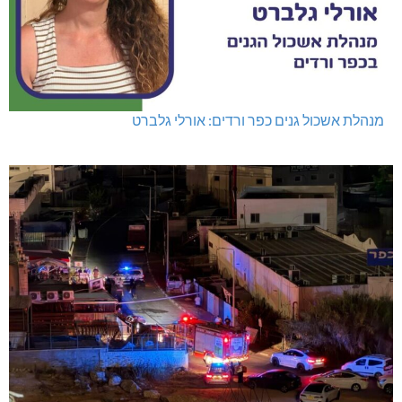
מנהלת אשכול גנים כפר ורדים: אורלי גלברט