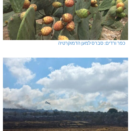
כפר ורדים: סברס למען הדמוקרטיה