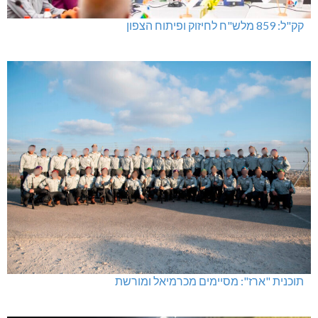
קק"ל: 859 מלש"ח לחיזוק ופיתוח הצפון
תוכנית "ארז": מסיימים מכרמיאל ומורשת