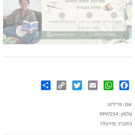
Share
Copy
Twitter
WhatsApp
Email
Facebook
Link
שם : פרילינג
טלפון : 9997254
כתובת : מירון 79