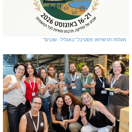
מעלות-תרשיחא: פסטיבל "באגליל - שכנים"