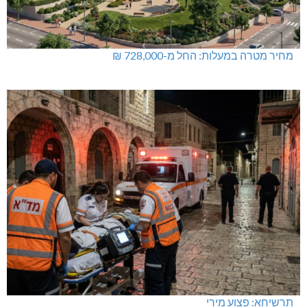
מחיר מטרה במעלות: החל מ-728,000 ₪
תרשיחא: פצוע מירי