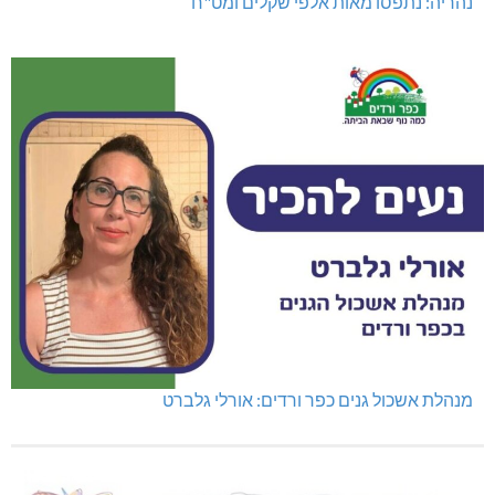
נהריה: נתפסו מאות אלפי שקלים ומט"ח
מנהלת אשכול גנים כפר ורדים: אורלי גלברט