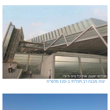
ינוח: מבנה רב תכליתי ב-120 מלש"ח