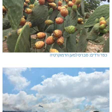
כפר ורדים: סברס למען הדמוקרטיה