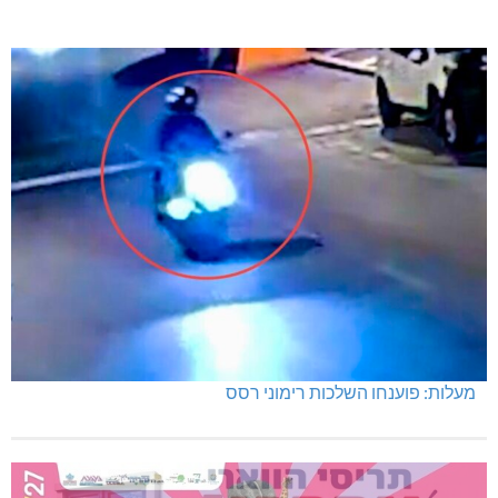
מעלות: פוענחו השלכות רימוני רסס