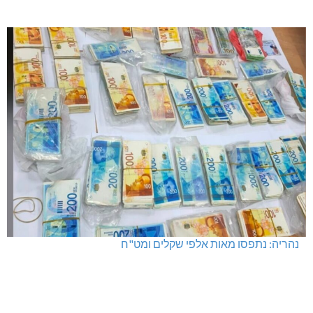
נהריה: נתפסו מאות אלפי שקלים ומט"ח