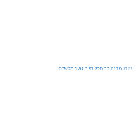
ינוח: מבנה רב תכליתי ב-120 מלש"ח