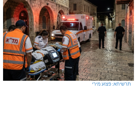
תרשיחא: פצוע מירי