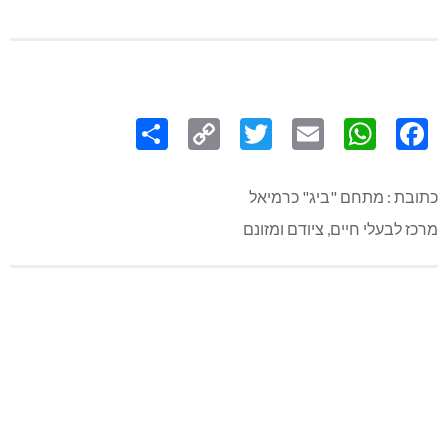
Share
Copy
Twitter
WhatsApp
Email
Facebook
Link
כתובת : מתחם "ביג" כרמיאל
מרכז לבעלי חיים, ציודם ומזונם