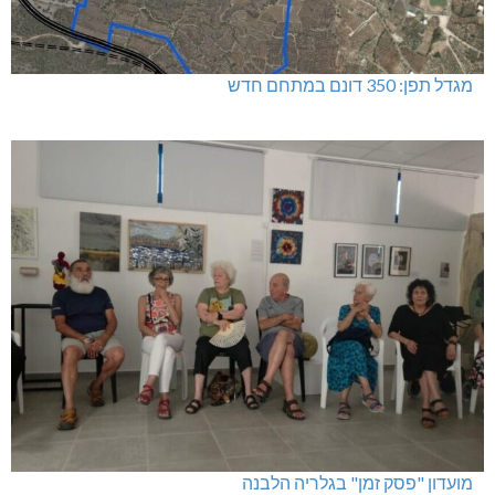
מגדל תפן: 350 דונם במתחם חדש
מועדון "פסק זמן" בגלריה הלבנה