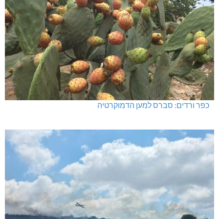
כפר ורדים: סברס למען הדמוקרטיה