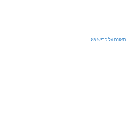
תאונה על כביש 89