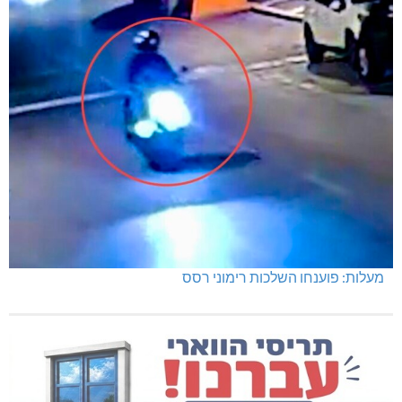
תרשיחא: פצוע מירי
מעלות: פוענחו השלכות רימוני רסס