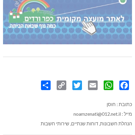
Share
Copy
Twitter
WhatsApp
Email
Facebook
Link
כתובת : חוסן
מייל : noamzenati@012.net.il
הנהלת חשבונות, דוחות שנתיים, שירותי חשבות