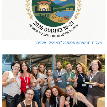
מעלות-תרשיחא: פסטיבל "באגליל - שכנים"