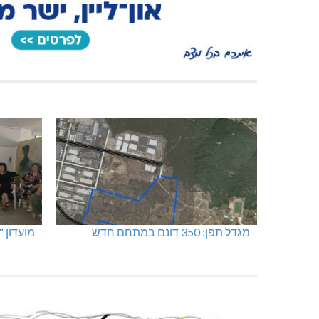
מגדל תפן: 350 דונם במתחם חדש
מועדון 