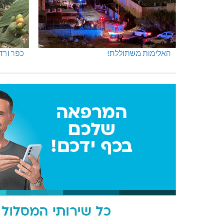
האלימות משתוללת!
כפר ורד