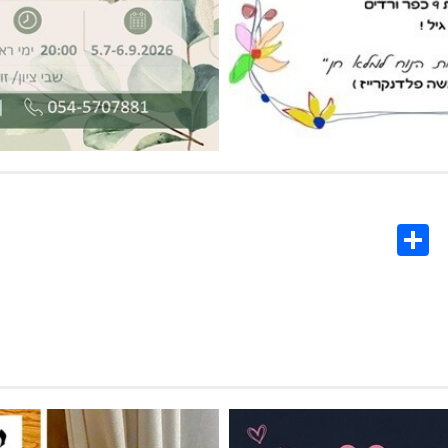
Share
Co
L