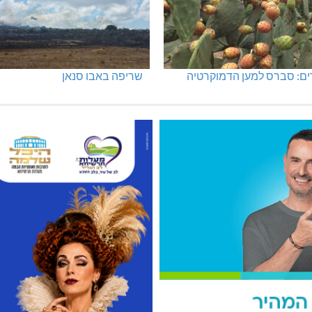
ים: סברס למען הדמוקרטיה
שריפה באבו סנאן