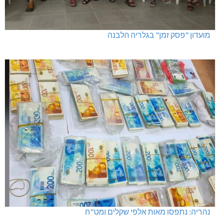
מועדון "פסק זמן" בגלריה הלבנה
נהריה: נתפסו מאות אלפי שקלים ומט"ח