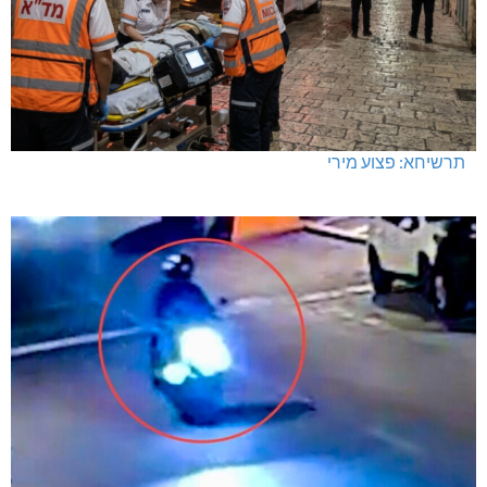
תרשיחא: פצוע מירי