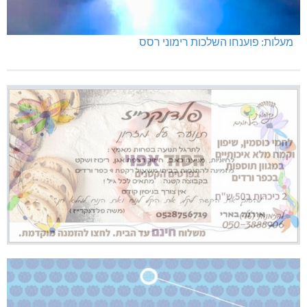
מעלות: פוענחו השלכות רימוני רסס