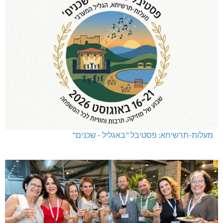
מעלות-תרשיחא: פסטיבל "באגליל - שכנים"