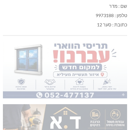
שם : מדר
טלפון : 9973188
כתובת : סער 12