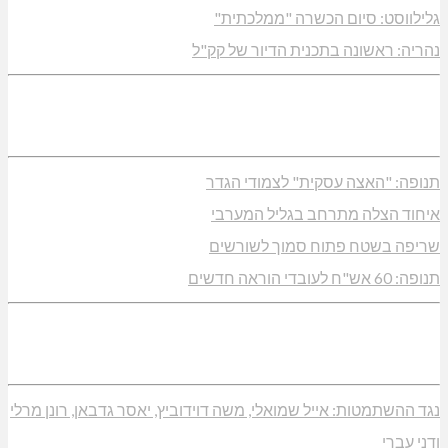
גלילווסט: סיום הכשרה "ממלכתית"
נהריה: ראשונה בתכנית הדיור של קק"ל
תנופה: "האצה עסקית" לצמודי הגדר
איחוד הצלה מתרחב בגליל המערבי
שריפה בשטח פתוח סמוך לשורשים
תנופה: 60 אש"ח לעובדי הוראה חדשים
נגד ההשתמטות: אייל שמואלי, משה דוידוביץ, יאסר גדבאן, רונן מרלי
ודני עברי