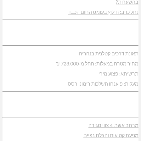
בהשערות?
נחל כזיב: חילוץ בעומס החום הכבד
תאונת דרכים קטלנית בנהריה
מחיר מטרה במעלות: החל מ-728,000 ₪
תרשיחא: פצוע מירי
מעלות: פוענחו השלכות רימוני רסס
מרחב אשר: 4 צווי סגירה
מניעת קטיעות והצלת גפיים