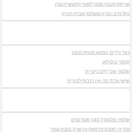
שריפת מבנה סמוך לאזור התעשייה גורן
נחל כזיב: נערה משלומי אבדה הכרה
כפר ורדים: המצא מנוחה נכונה
הכפר-בוס לאן
שלומי: שב"חים ביערית
שישי 31/7/26: אין רכבות לנהריה
שלומי: מלגות ל-140 סטודנטים
נהריה: חנוכת מרפאת עין שרה בקניון עופר