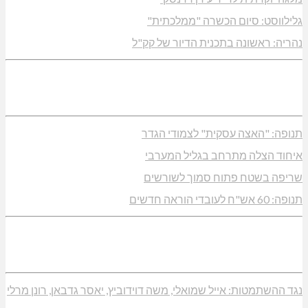
גלילווסט: סיום הכשרה "ממלכתית"
נהריה: ראשונה בתכנית הדיור של קק"ל
תנופה: "האצה עסקית" לצמודי הגדר
איחוד הצלה מתרחב בגליל המערבי
שריפה בשטח פתוח סמוך לשורשים
תנופה: 60 אש"ח לעובדי הוראה חדשים
נגד ההשתמטות: אייל שמואלי, משה דוידוביץ, יאסר גדבאן, רונן מרלי