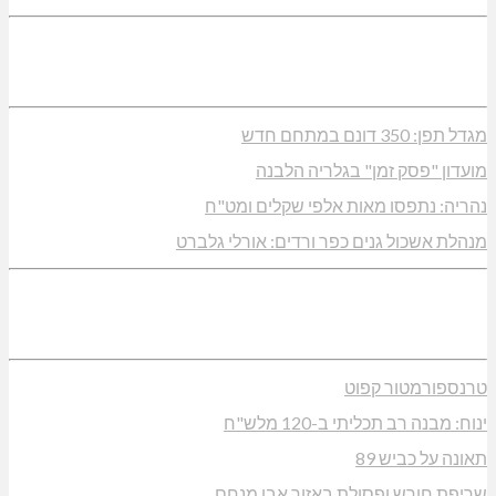
מגדל תפן: 350 דונם במתחם חדש
מועדון "פסק זמן" בגלריה הלבנה
נהריה: נתפסו מאות אלפי שקלים ומט"ח
מנהלת אשכול גנים כפר ורדים: אורלי גלברט
טרנספורמטור קפוט
ינוח: מבנה רב תכליתי ב-120 מלש"ח
תאונה על כביש 89
שריפת חורש ופסולת באזור אבן מנחם