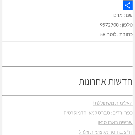
Copy
Link
Share
שם : מדם
טלפון : 9572708
כתובת : לוטם 58
חדשות אחרונות
האלימות משתוללת!
כפר ורדים: סברס למען הדמוקרטיה
שריפה באבו סנאן
דו"צ בחוסר מקצועיות וזלזול