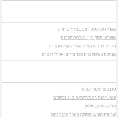
מגדל תפן: 350 דונם במתחם חדש
מועדון "פסק זמן" בגלריה הלבנה
נהריה: נתפסו מאות אלפי שקלים ומט"ח
מנהלת אשכול גנים כפר ורדים: אורלי גלברט
טרנספורמטור קפוט
ינוח: מבנה רב תכליתי ב-120 מלש"ח
תאונה על כביש 89
שריפת חורש ופסולת באזור אבן מנחם