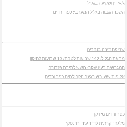
ג'אז יין ושקיעה בגליל
השכר הגבוה בגליל המערבי: כפר ורדים
שריפת דירה בנהריה
מחאת הגליל: 142 שבועות לטבח/ 13 שבועות לתיקון
המגרשים בעין יעקב: חשש לתיבת פנדורה
אליפות שש-בש בגינה הקהילתית כפר ורדים
כפר ורדים מזדקן
מלגה יוקרתית לד"ר עידן רדנסקי