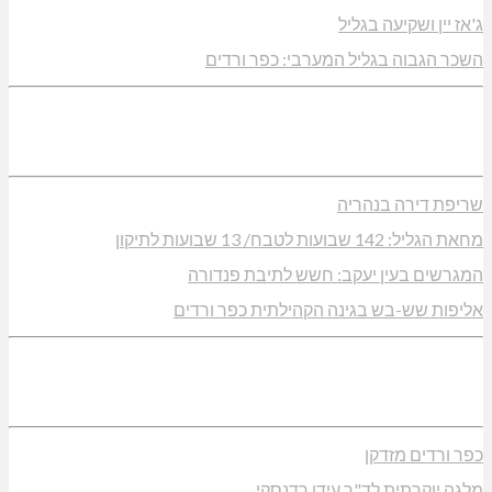
ג'אז יין ושקיעה בגליל
השכר הגבוה בגליל המערבי: כפר ורדים
שריפת דירה בנהריה
מחאת הגליל: 142 שבועות לטבח/ 13 שבועות לתיקון
המגרשים בעין יעקב: חשש לתיבת פנדורה
אליפות שש-בש בגינה הקהילתית כפר ורדים
כפר ורדים מזדקן
מלגה יוקרתית לד"ר עידן רדנסקי