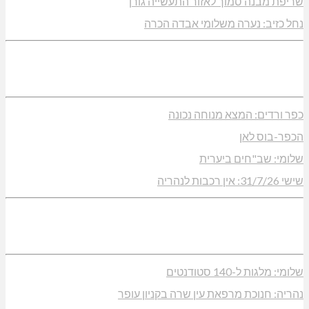
שריפת מבנה סמוך לאזור התעשייה גורן
נחל כזיב: נערה משלומי אבדה הכרה
כפר ורדים: המצא מנוחה נכונה
הכפר-בוס לאן
שלומי: שב"חים ביערית
שישי 31/7/26: אין רכבות לנהריה
שלומי: מלגות ל-140 סטודנטים
נהריה: חנוכת מרפאת עין שרה בקניון עופר