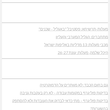
מעלות-תרשיחא: פסטיבל "באגליל - שכנים"
מתחברים: הגליל המערבי והעליון
מכבי מעלות: 13 מדליות באליפות ישראל
היכל שלמה, מעלות: עונת 26-27
גם בחום הכבד: לא מוותרים על הדמוקרטיה
בדיקות פוליגרף במקומות עבודה – לא רק בעקבות גניבה
בדיקות פוליגרף – מתי כדאי לבדוק את העובדות ולא להסתפק
בהשערות?