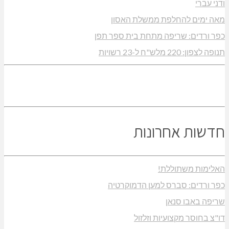
ודני עברי
מאה ימים להחלפת ממשלת האסון
כפר ורדים: שריפה מתחת בית ספר תפן
תנופה לצפון: 220 מלש"ח ל-23 רשויות
חדשות אחרונות
האלימות משתוללת!
כפר ורדים: סברס למען הדמוקרטיה
שריפה באבו סנאן
דו"צ בחוסר מקצועיות וזלזול